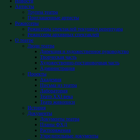
Новости
Артисты
Труппа театра
Приглашенные артисты
Режиссеры
Режиссеры спектаклей текущего репертуара
Режиссеры архивных спектаклей
О театре
Люди театра
Дирекция и художественное руководство
Творческая часть
Художественно-постановочная часть
Администрация
Проекты
Академия
Письма из театра
Лаборатория
Театр XXI века
Театр живописи
История
Документы
Документы театра
Планы ФХД
Распоряжения
Учредительные документы