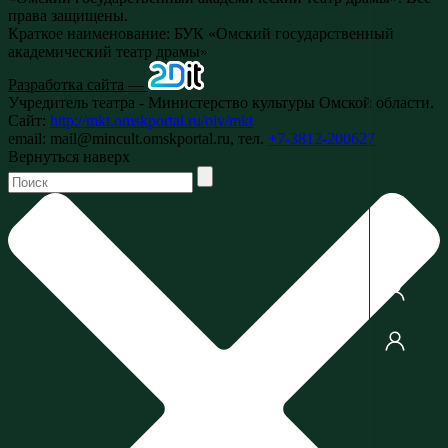
права защищены.
Краткое наименование: БУК «Омский государственный
академический театр драмы»
Разработка сайта —
Учредитель театра - Министерство культуры Омской области.
Сайт:
http://mkt.omskportal.ru/oiv/mkt
email: mail@mincult.omskportal.ru, тел.
+7-3812-200627
Вернуться наверх