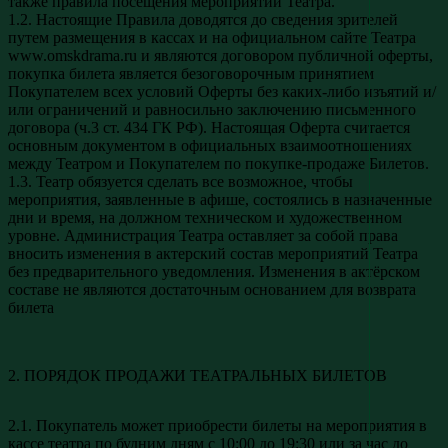
также правила посещения мероприятий Театра.
1.2. Настоящие Правила доводятся до сведения зрителей
путем размещения в кассах и на официальном сайте Театра
www.omskdrama.ru и являются договором публичной оферты,
покупка билета является безоговорочным принятием
Покупателем всех условий Оферты без каких-либо изъятий и/
или ограничений и равносильно заключению письменного
договора (ч.3 ст. 434 ГК РФ). Настоящая Оферта считается
основным документом в официальных взаимоотношениях
между Театром и Покупателем по покупке-продаже Билетов.
1.3. Театр обязуется сделать все возможное, чтобы
мероприятия, заявленные в афише, состоялись в назначенные
дни и время, на должном техническом и художественном
уровне. Администрация Театра оставляет за собой права
вносить изменения в актерский состав мероприятий Театра
без предварительного уведомления. Изменения в актёрском
составе не являются достаточным основанием для возврата
билета
2. ПОРЯДОК ПРОДАЖИ ТЕАТРАЛЬНЫХ БИЛЕТОВ
2.1. Покупатель может приобрести билеты на мероприятия в
кассе театра по будним дням с 10:00 до 19:30 или за час до