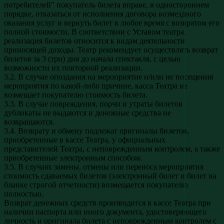
потребителей" покупатель билета вправе, в одностороннем
порядке, отказаться от исполнения договора возмездного
оказания услуг и вернуть билет в любое время с возвратом его
полной стоимости. В соответствии с Уставом театра,
реализация билетов относится к видам деятельности
приносящей доходы. Театр рекомендует осуществлять возврат
билетов за 3 (три) дня до начала спектакля, с целью
возможности их повторной реализации.
3.2. В случае опоздания на мероприятие и/или не посещения
мероприятия по какой-либо причине, касса Театра не
возмещает покупателю стоимость билета.
3.3. В случае повреждения, порчи и утраты билетов
дубликаты не выдаются и денежные средства не
возвращаются.
3.4. Возврату и обмену подлежат оригиналы билетов,
приобретенные в кассе Театра, у официальных
представителей Театра, с неповрежденным контролем, а также
приобретенные электронным способом.
3.5. В случаях замены, отмены или переноса мероприятия
стоимость сдаваемых билетов (электронный билет и билет на
бланке строгой отчетности) возмещается покупателю
полностью.
Возврат денежных средств производится в кассе Театра при
наличии паспорта или иного документа, удостоверяющего
личность и оригинала билета с неповрежденным контролем с