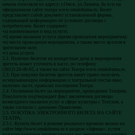
начала спектакля по адресу: г.Омск, ул.Ленина, 8а или на
официальном сайте театра www.omskdrama.ru. Билет
представляет собой документ установленной формы,
содержащий информацию об условиях договора с
потребителем. Билет содержит:
•а) наименование и вид услуги;
•б) время оказания услуги (время проведения мероприятия);
•в) место проведения мероприятия, а также место зрителя в
зрительном зале;
•г) цена услуги
2.2. Наличие билетов на конкретные даты и мероприятия
зритель может уточнить в кассе, по телефону
(3812) 24-40-65, а также на сайте Театра www.omskdrama.ru.
2.3. При покупке билетов зритель имеет право получить
исчерпывающую информацию о театральной постановке,
наличии льгот, правилах посещения Театра.
2.4. Оплачивая билет на мероприятие, проводимое Театром,
Покупатель подтверждает факт заключения договора
возмездного оказания услуг в сфере культуры с Театром, а
также согласие с данными Правилами.
2.5. ПОКУПКА ЭЛЕКТРОННОГО БИЛЕТА НА САЙТЕ
ТЕАТРА.
2.5.1. Купить билет в режиме реального времени можно на
сайте http://www.omskdrama.ru в разделе «Афиша», путем
нажатия напротив интересующего вас мероприятия кнопки