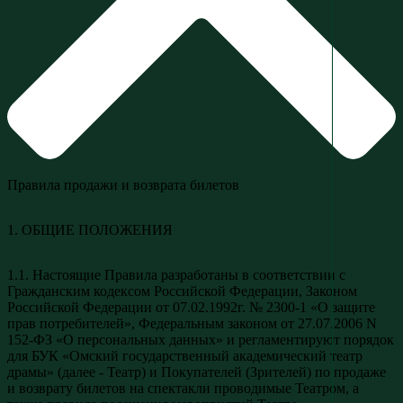
Правила продажи и возврата билетов
1. ОБЩИЕ ПОЛОЖЕНИЯ
1.1. Настоящие Правила разработаны в соответствии с
Гражданским кодексом Российской Федерации, Законом
Российской Федерации от 07.02.1992г. № 2300-1 «О защите
прав потребителей», Федеральным законом от 27.07.2006 N
152-ФЗ «О персональных данных» и регламентируют порядок
для БУК «Омский государственный академический театр
драмы» (далее - Театр) и Покупателей (Зрителей) по продаже
и возврату билетов на спектакли проводимые Театром, а