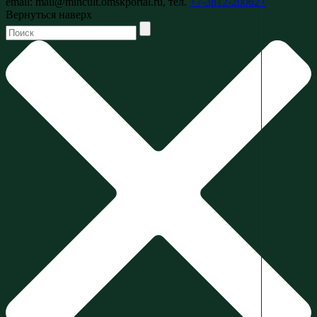
email: mail@mincult.omskportal.ru, тел.
+7-3812-200627
Вернуться наверх