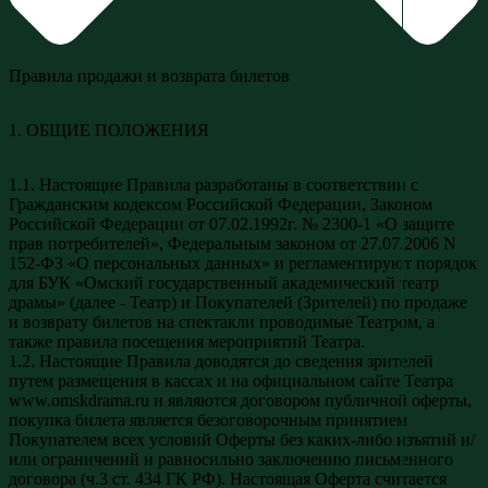
Правила продажи и возврата билетов
1. ОБЩИЕ ПОЛОЖЕНИЯ
1.1. Настоящие Правила разработаны в соответствии с
Гражданским кодексом Российской Федерации, Законом
Российской Федерации от 07.02.1992г. № 2300-1 «О защите
прав потребителей», Федеральным законом от 27.07.2006 N
152-ФЗ «О персональных данных» и регламентируют порядок
для БУК «Омский государственный академический театр
драмы» (далее - Театр) и Покупателей (Зрителей) по продаже
и возврату билетов на спектакли проводимые Театром, а
также правила посещения мероприятий Театра.
1.2. Настоящие Правила доводятся до сведения зрителей
путем размещения в кассах и на официальном сайте Театра
www.omskdrama.ru и являются договором публичной оферты,
покупка билета является безоговорочным принятием
Покупателем всех условий Оферты без каких-либо изъятий и/
или ограничений и равносильно заключению письменного
договора (ч.3 ст. 434 ГК РФ). Настоящая Оферта считается