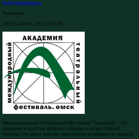
fest@omskdrama.ru
Телефоны:
(3812) 244065, (3812) 234796
Международный театральный фестиваль "Академия" - это
праздник искусства, большое событие в жизни Омской
области. Он дарит омичам уникальную возможность увидеть