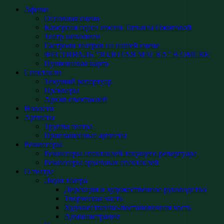
Афиша
Основная сцена
Камерная сцена имени Татьяны Ожиговой
Театр живописи
Гастроли театров на нашей сцене
ФЕСТИВАЛЬ "ЗОЛОТАЯ МАСКА" В ОМСКЕ
Пушкинская карта
Спектакли
Текущий репертуар
Премьеры
Архив спектаклей
Новости
Артисты
Труппа театра
Приглашенные артисты
Режиссеры
Режиссеры спектаклей текущего репертуара
Режиссеры архивных спектаклей
О театре
Люди театра
Дирекция и художественное руководство
Творческая часть
Художественно-постановочная часть
Администрация