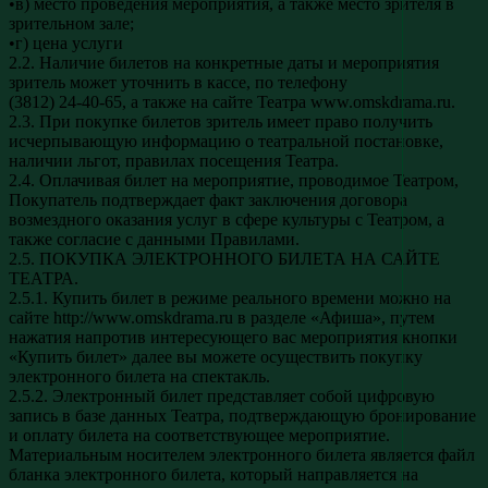
•в) место проведения мероприятия, а также место зрителя в
зрительном зале;
•г) цена услуги
2.2. Наличие билетов на конкретные даты и мероприятия
зритель может уточнить в кассе, по телефону
(3812) 24-40-65, а также на сайте Театра www.omskdrama.ru.
2.3. При покупке билетов зритель имеет право получить
исчерпывающую информацию о театральной постановке,
наличии льгот, правилах посещения Театра.
2.4. Оплачивая билет на мероприятие, проводимое Театром,
Покупатель подтверждает факт заключения договора
возмездного оказания услуг в сфере культуры с Театром, а
также согласие с данными Правилами.
2.5. ПОКУПКА ЭЛЕКТРОННОГО БИЛЕТА НА САЙТЕ
ТЕАТРА.
2.5.1. Купить билет в режиме реального времени можно на
сайте http://www.omskdrama.ru в разделе «Афиша», путем
нажатия напротив интересующего вас мероприятия кнопки
«Купить билет» далее вы можете осуществить покупку
электронного билета на спектакль.
2.5.2. Электронный билет представляет собой цифровую
запись в базе данных Театра, подтверждающую бронирование
и оплату билета на соответствующее мероприятие.
Материальным носителем электронного билета является файл
бланка электронного билета, который направляется на