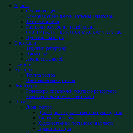
Афиша
Основная сцена
Камерная сцена имени Татьяны Ожиговой
Театр живописи
Гастроли театров на нашей сцене
ФЕСТИВАЛЬ "ЗОЛОТАЯ МАСКА" В ОМСКЕ
Пушкинская карта
Спектакли
Текущий репертуар
Премьеры
Архив спектаклей
Новости
Артисты
Труппа театра
Приглашенные артисты
Режиссеры
Режиссеры спектаклей текущего репертуара
Режиссеры архивных спектаклей
О театре
Люди театра
Дирекция и художественное руководство
Творческая часть
Художественно-постановочная часть
Администрация