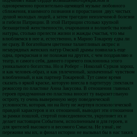
подчиняет наше сердце возвышенно-прекрасной и
одновременно пронзительно-щемящей музыке любовного
сближения, взаимного познания и прорастания двух чистых
душой молодых людей, а затем трагедии неизлечимой болезни
и гибели Патриции. В этой Патриции столько хрупкой
беззащитной женственности, очарования и волшебства юной
натуры, столько прелести жизни и жажды счастья, что мы
влюбляемся в нее и, естественно, в Марию Токареву едва ли
не сразу. В богатейшем цветнике талантливых актрис и
незаурядных женских натур Омской драмы появилась еще
одна, прекрасная и не похожая на других, с чем поздравляю и
театр, и самого себя, давнего горячего поклонника этого
уникального богатства. Но и Роберт – Николай Сурков хорош,
и как человек-образ, и как увлеченный, захваченный чувством
влюбленный, и как партнер Токаревой. Тут самое время
сказать о яркой краске, которую внесла в партитуру спектакля
режиссер по пластике Анна Закусова. В отношения главных
героев придуманная ею пластика вносит ту выразительную
остроту, ту очень выверенную меру поведенческой
условности, которая, ни на йоту не жертвуя психологической
правдой характеров и их отношений, выводит эти отношения
за рамки пошлой, стертой повседневности, укрупняет их и
делает настоящим Событием, исполненным и для героев, и
для зрителей высокого и весомого Смысла. Не узнай, не
переживи мы их, и финал истории не вызывал бы в нас таких