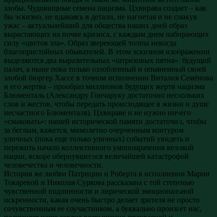
злобы. Чудовищные семена нацизма. Цхвирава создает – как
бы эскизно, не вдаваясь в детали, не нагнетая и не смакуя
ужас – актуальнейший для общества наших дней образ
вырастающих на почве кризиса, с каждым днем набирающих
силу «цветов зла». Образ звереющей толпы некогда
благопристойных обывателей. В этом эскизном изображении
выделяются два выразительных «штриховых пятна»: будущий
палач, а ныне пока только озлобленный и опьяненный своей
злобой бюргер Хассе в точном исполнении Виталия Семёнова
и его жертва – прообраз миллионов будущих жертв нацизма
Блюменталь (Александру Гончаруку достаточно нескольких
слов и жестов, чтобы передать происходящее в жизни и душе
несчастного Блюменталя). Цхвираве и не нужно ничего
«смаковать»: нашей исторической памяти достаточно, чтобы
за беглым, кажется, мимолетно очерченным контуром
уличных (пока еще только уличных) событий увидеть и
пережить начало коллективного умопомрачения великой
нации, вскоре обернувшегося величайшей катастрофой
человечества и человечности.
История же любви Патриции и Роберта в исполнении Марии
Токаревой и Николая Суркова рассказана с той степенью
чувственной подлинности и лирической эмоциональной
искренности, какая очень быстро делает зрителя не просто
сочувственным ее соучастником, а буквально пронзает нас,