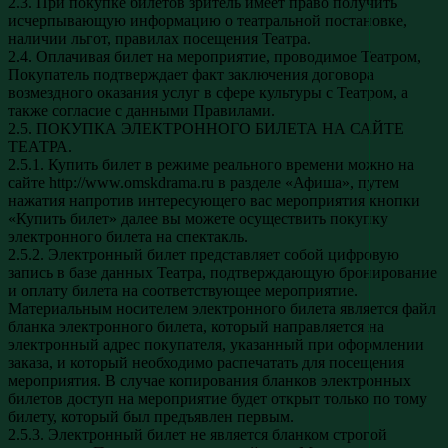
2.3. При покупке билетов зритель имеет право получить
исчерпывающую информацию о театральной постановке,
наличии льгот, правилах посещения Театра.
2.4. Оплачивая билет на мероприятие, проводимое Театром,
Покупатель подтверждает факт заключения договора
возмездного оказания услуг в сфере культуры с Театром, а
также согласие с данными Правилами.
2.5. ПОКУПКА ЭЛЕКТРОННОГО БИЛЕТА НА САЙТЕ
ТЕАТРА.
2.5.1. Купить билет в режиме реального времени можно на
сайте http://www.omskdrama.ru в разделе «Афиша», путем
нажатия напротив интересующего вас мероприятия кнопки
«Купить билет» далее вы можете осуществить покупку
электронного билета на спектакль.
2.5.2. Электронный билет представляет собой цифровую
запись в базе данных Театра, подтверждающую бронирование
и оплату билета на соответствующее мероприятие.
Материальным носителем электронного билета является файл
бланка электронного билета, который направляется на
электронный адрес покупателя, указанный при оформлении
заказа, и который необходимо распечатать для посещения
мероприятия. В случае копирования бланков электронных
билетов доступ на мероприятие будет открыт только по тому
билету, который был предъявлен первым.
2.5.3. Электронный билет не является бланком строгой