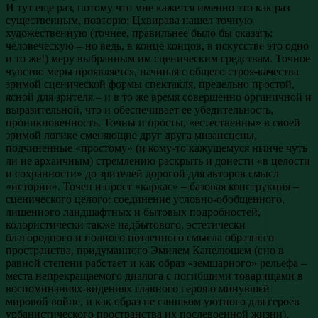
И тут еще раз, потому что мне кажется именно это как раз
существенным, повторю: Цхвирава нашел точную
художественную (точнее, правильнее было бы сказать:
человеческую – но ведь, в конце концов, в искусстве это одно
и то же!) меру выбранным им сценическим средствам. Точное
чувство меры проявляется, начиная с общего строя-качества
зримой сценической формы спектакля, предельно простой,
ясной для зрителя – и в то же время совершенно органичной и
выразительной, что и обеспечивает ее убедительность,
проникновенность. Точны и просты, «естественны» в своей
зримой логике сменяющие друг друга мизансцены,
подчиненные «простому» (и кому-то кажущемуся нынче чуть
ли не архаичным) стремлению раскрыть и донести «в целости
и сохранности» до зрителей дорогой для авторов смысл
«истории». Точен и прост «каркас» – базовая конструкция –
сценического целого: соединение условно-обобщенного,
лишенного ландшафтных и бытовых подробностей,
колористически также надбытового, эстетически
благородного и полного потаенного смысла образного
пространства, придуманного Эмилем Капелюшем (оно в
равной степени работает и как образ «земшарного» рельефа –
места непрекращаемого диалога с погибшими товарищами в
воспоминаниях-видениях главного героя о минувшей
мировой войне, и как образ не слишком уютного для героев
урбанистического пространства их послевоенной жизни),