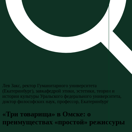
Лев Закс, ректор Гуманитарного университета
(Екатеринбург), завкафедрой этики, эстетики, теории и
истории культуры Уральского федерального университета,
доктор философских наук, профессор, Екатеринбург
«Три товарища» в Омске: о
преимуществах «простой» режиссуры