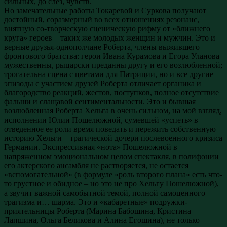
сильных, до слез, чувств.
Но замечательные работы Токаревой и Суркова получают
достойный, соразмерный во всех отношениях резонанс,
внятную со-творческую сценическую рифму от «ближнего
круга» героев – таких же молодых женщин и мужчин. Это и
верные друзья-однополчане Роберта, члены выжившего
фронтового братства: герои Ивана Курамова и Егора Уланова
мужественны, рыцарски преданны другу и его возлюбленной;
трогательна сцена с цветами для Патриции, но и все другие
эпизоды с участием друзей Роберта отличает органика и
благородство реакций, жестов, поступков, полное отсутствие
фальши и слащавой сентиментальности. Это и бывшая
возлюбленная Роберта Хельга в очень сильном, на мой взгляд,
исполнении Юлии Пошелюжной, сумевшей «успеть» в
отведенное ее роли время поведать и пережить собственную
историю Хельги – трагической дочери послевоенного кризиса
Германии. Экспрессивная «нота» Пошелюжной в
напряженном эмоциональном целом спектакля, в полифонии
его актерского ансамбля не растворяется, не остается
«вспомогательной» (в формуле «роль второго плана» есть что-
то грустное и обидное – но это не про Хельгу Пошелюжной),
а звучит важной самобытной темой, полной самоценного
трагизма и… шарма. Это и «кабаретные» подружки-
приятельницы Роберта (Марина Бабошина, Кристина
Лапшина, Ольга Беликова и Алина Егошина), не только