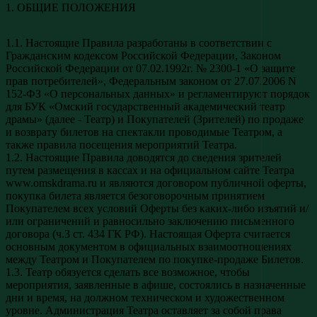
1. ОБЩИЕ ПОЛОЖЕНИЯ
1.1. Настоящие Правила разработаны в соответствии с
Гражданским кодексом Российской Федерации, Законом
Российской Федерации от 07.02.1992г. № 2300-1 «О защите
прав потребителей», Федеральным законом от 27.07.2006 N
152-ФЗ «О персональных данных» и регламентируют порядок
для БУК «Омский государственный академический театр
драмы» (далее - Театр) и Покупателей (Зрителей) по продаже
и возврату билетов на спектакли проводимые Театром, а
также правила посещения мероприятий Театра.
1.2. Настоящие Правила доводятся до сведения зрителей
путем размещения в кассах и на официальном сайте Театра
www.omskdrama.ru и являются договором публичной оферты,
покупка билета является безоговорочным принятием
Покупателем всех условий Оферты без каких-либо изъятий и/
или ограничений и равносильно заключению письменного
договора (ч.3 ст. 434 ГК РФ). Настоящая Оферта считается
основным документом в официальных взаимоотношениях
между Театром и Покупателем по покупке-продаже Билетов.
1.3. Театр обязуется сделать все возможное, чтобы
мероприятия, заявленные в афише, состоялись в назначенные
дни и время, на должном техническом и художественном
уровне. Администрация Театра оставляет за собой права