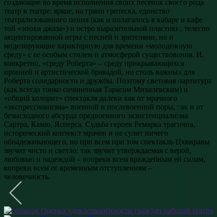
создающие во время исполнения своих песенок своего рода
театр в театре: яркое, на грани гротеска, единство
театрализованного пения (как и полагалось в кабаре и кафе
той «эпохи джаза») и остро выразительной пластики, телесно
акцентированной игры с песней и зрителями, но и
моделирующие характерную для времени «молодежную
среду» с ее особым стилем и атмосферой существования. И,
конкретно, «среду Роберта» – среду прикрывающихся
иронией и артистической бравадой, но столь важных для
Роберта солидарности и дружбы. Поэтому световая партитура
(как всегда тонко сочиненная Тарасом Михалевским) и
«общий колорит» спектакля далеки как от мрачного
«экспрессионизма» военной и послевоенной поры, так и от
безысходного абсурда предвоенного экзистенциализма
Сартра, Камю, Ясперса. Судьба героев Ремарка трагична,
исторический контекст мрачен и не сулит ничего
обнадеживающего, но при всем при том спектакль Цхвиравы
звучит чисто и светло: так звучит утверждаемая с верой,
любовью и надеждой – вопреки всем враждебным ей силам,
вопреки всем ее временным отступлениям –
человечность.