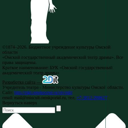
©1874–2026. Бюджетное учреждение культуры Омской
области
«Омский государственный академический театр драмы». Все
права защищены.
Краткое наименование: БУК «Омский государственный
академический театр драмы»
Разработка сайта —
Учредитель театра - Министерство культуры Омской области.
Сайт:
http://mkt.omskportal.ru/oiv/mkt
email: mail@mincult.omskportal.ru, тел.
+7-3812-200627
Вернуться наверх