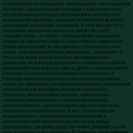
и психологически конкретной, полнокровной, что называется,
«во плоти», проработанной с актерами с тщательностью и
детализованностью хорошо продуманной и исполненной
музыкальной партитуры, жизненно-человеческой фактуры,
достоверной, узнаваемой, правдивой. В этой фактуре (если
продолжить важную аналогию с музыкой) ни одной
«лишней» ноты – и чистота, точность общей тональности.
Лишенной нарочитого пафоса, искусственной аффектации
(порой принимаемой за «экспрессию») тональности (если
хотите, атмосферы) растущего напряжения, сдержанного и
оттого еще более пронзительного, проникновенного
драматизма, но и жажды дружеского и любовного единения,
трогательной тяги душ и тел друг к другу – и их (всех вместе
и каждого по отдельности) щемящей беззащитности. В
структуру обобщенно-условного пространства органично
входит дух конкретного исторического времени: напряженная
психологическая атмосфера спектакля существенно
уточняется, расцвечивается, обретает эмоционально-
смысловую многоплановость и историзм благодаря
сопровождающим, «прошивающим» действие немецким
эстрадным песенкам той поры. В них, сплошь и рядом
незамысловатых, пронизанных танцевальностью и
гипнотизирующей бездумностью, так сильна жажда
отдохновения, праздника, радостей любви, забвения ужасов,
тягот и проблем повседневности. В сущности, обыкновенная