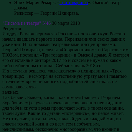
Эрих Мария Ремарк. «
Три товарища
». Омский театр
драмы.
Режиссер — Георгий Цхвирава.
"Письма из театра" N46
30 марта 2018
Рецензия
И вдруг Ремарк вернулся в Россию – постсоветскую Россию
начала двадцать первого века. Переизданиями своих давних
уже книг. И их новыми театральными инсценировками.
Георгий Цхвирава, вслед за «Современником» и Саратовским
ТЮЗом, поставил «Три товарища» в Омской драме. Я смотрел
его спектакль в октябре 2017-го и совсем не думал о каком-
либо публичном отклике. Сейчас январь 2018-го.
И я все-таки решаюсь «высказаться» о цхвиравиных «Трех
товарищах», несмотря на естественную утрату моей памятью
с течением времени многих подробностей спектакля, не
сомневаюсь, что
важных.
Так бывает. Бывает, когда – как в моем (нашем с Георгием
Зурабовичем) случае – спектакль, совершенно неожиданно
для тебя и спустя время продолжает жить в твоем сознании,
твоей душе. Какие-то детали «потерялись», но целое живет.
Не отпускает, хотя ты весь, каждый день и каждый миг, во
власти текущей жизни со всем тем необъятным,
неисчислимым, бесконечно многообразным, что входит в