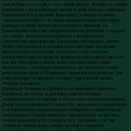
жажда благополучной и счастливой жизни. Музыка (я говорю
о песенках – но в спектакле звучит и иная музыка: серьезных
переживаний и раздумий; Виктория Сухинина отлично
сделала свою работу) не только конкретизирует атмосферу,
передает особый аромат послевоенного времени, но
существенно обостряет выразительность действия, повышает
его градус, фактически встраивает в материальное
сценическое пространство Капелюша собственное, много
более субъективное и напряженное пространство-время
человеческих отношений, неуклонно и неотвратимо
раскручивающейся спирали драматической судьбы героев и,
как мы чувствуем и знаем, всего послевоенного мира.
Фактически с помощью лаконичных, но мастерски точно
работающих средств Цхвирава с актерами рассказывает две
совпадающие по времени истории: трагической любви
Роберта Локампа и
Патриции Хольман и глубокого послевоенного кризиса
Германии, не только (а для искусства не столько)
экономического, но прежде всего духовно-психологического.
Когда из неустроенности, бедности, уязвленного поражением
и оскорбленного национальным унижением самочувствия
побежденного народа начинают зарождаться и прорастать
семена враждебности и ненависти к «чужакам» и всему
ставшему чужим миру, семена мутной и страшной
иррациональной обиды и такой же животной мстительной