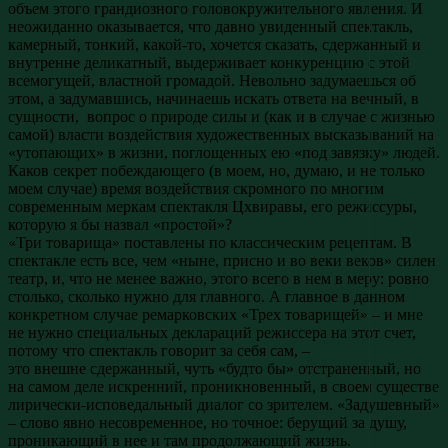
объем этого грандиозного головокружительного явления. И
неожиданно оказывается, что давно увиденный спектакль,
камерный, тонкий, какой-то, хочется сказать, сдержанный и
внутренне деликатный, выдерживает конкуренцию с этой
всемогущей, властной громадой. Невольно задумаешься об
этом, а задумавшись, начинаешь искать ответа на вечный, в
сущности, вопрос о природе силы и (как и в случае с жизнью
самой) власти воздействия художественных высказываний на
«утопающих» в жизни, поглощенных ею «под завязку» людей.
Каков секрет побеждающего (в моем, но, думаю, и не только
моем случае) время воздействия скромного по многим
современным меркам спектакля Цхвиравы, его режиссуры,
которую я бы назвал «простой»?
«Три товарища» поставлены по классическим рецептам. В
спектакле есть все, чем «ныне, присно и во веки веков» силен
театр, и, что не менее важно, этого всего в нем в меру: ровно
столько, сколько нужно для главного. А главное в данном
конкретном случае ремарковских «Трех товарищей» – и мне
не нужно специальных деклараций режиссера на этот счет,
потому что спектакль говорит за себя сам, –
это внешне сдержанный, чуть «будто бы» отстраненный, но
на самом деле искренний, проникновенный, в своем существе
лирически-исповедальный диалог со зрителем. «Задушевный»
– слово явно несовременное, но точное: берущий за душу,
проникающий в нее и там продолжающий жизнь.