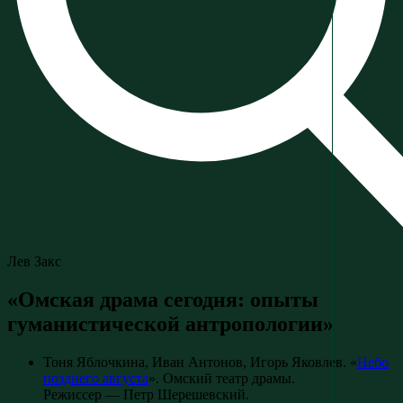
Лев Закс
«Омская драма сегодня: опыты
гуманистической антропологии»
Тоня Яблочкина, Иван Антонов, Игорь Яковлев. «
Небо
позднего августа
». Омский театр драмы.
Режиссер — Петр Шерешевский.