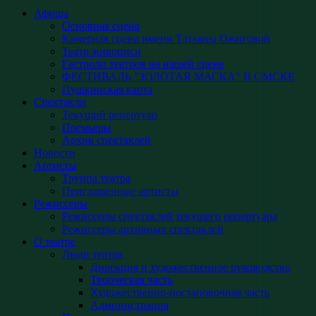
Афиша
Основная сцена
Камерная сцена имени Татьяны Ожиговой
Театр живописи
Гастроли театров на нашей сцене
ФЕСТИВАЛЬ "ЗОЛОТАЯ МАСКА" В ОМСКЕ
Пушкинская карта
Спектакли
Текущий репертуар
Премьеры
Архив спектаклей
Новости
Артисты
Труппа театра
Приглашенные артисты
Режиссеры
Режиссеры спектаклей текущего репертуара
Режиссеры архивных спектаклей
О театре
Люди театра
Дирекция и художественное руководство
Творческая часть
Художественно-постановочная часть
Администрация