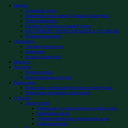
Афиша
Основная сцена
Камерная сцена имени Татьяны Ожиговой
Театр живописи
Гастроли театров на нашей сцене
ФЕСТИВАЛЬ "ЗОЛОТАЯ МАСКА" В ОМСКЕ
Пушкинская карта
Спектакли
Текущий репертуар
Премьеры
Архив спектаклей
Новости
Артисты
Труппа театра
Приглашенные артисты
Режиссеры
Режиссеры спектаклей текущего репертуара
Режиссеры архивных спектаклей
О театре
Люди театра
Дирекция и художественное руководство
Творческая часть
Художественно-постановочная часть
Администрация