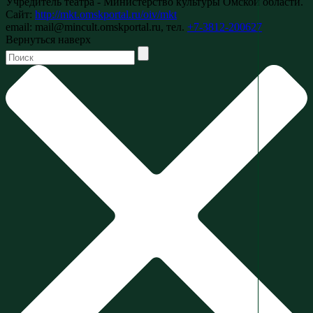
Учредитель театра - Министерство культуры Омской области.
Сайт:
http://mkt.omskportal.ru/oiv/mkt
email: mail@mincult.omskportal.ru, тел.
+7-3812-200627
Вернуться наверх