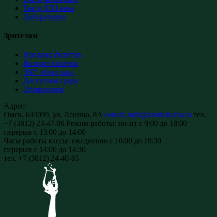
Театр XXI века
Лаборатория
Зрителям
Продажа билетов
Возврат билетов
360° обзор зала
Доступная среда
Объявления
Адрес:
Омск, 644099, ул. Ленина, 8А
e-mail: mail@omskdrama.ru
тел.
+7 (3812) 23-47-96
Режим работы:
пн-пт с 9:00 до 18:00
перерыв с 13:00 до 14:00
Часы работы кассы:
ежедневно с 10:00 до 19:30
перерыв с 14:00 до 14:30
тел. +7 (3812) 24-40-65