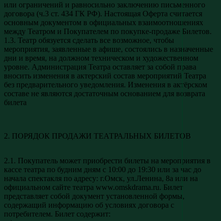
или ограничений и равносильно заключению письменного
договора (ч.3 ст. 434 ГК РФ). Настоящая Оферта считается
основным документом в официальных взаимоотношениях
между Театром и Покупателем по покупке-продаже Билетов.
1.3. Театр обязуется сделать все возможное, чтобы
мероприятия, заявленные в афише, состоялись в назначенные
дни и время, на должном техническом и художественном
уровне. Администрация Театра оставляет за собой права
вносить изменения в актерский состав мероприятий Театра
без предварительного уведомления. Изменения в актёрском
составе не являются достаточным основанием для возврата
билета
2. ПОРЯДОК ПРОДАЖИ ТЕАТРАЛЬНЫХ БИЛЕТОВ
2.1. Покупатель может приобрести билеты на мероприятия в
кассе театра по будним дням с 10:00 до 19:30 или за час до
начала спектакля по адресу: г.Омск, ул.Ленина, 8а или на
официальном сайте театра www.omskdrama.ru. Билет
представляет собой документ установленной формы,
содержащий информацию об условиях договора с
потребителем. Билет содержит: