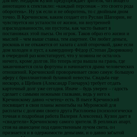
для нее. Недаром Кузин предупреждает зрителя, читающего
аннотацию к спектаклю: «каждый персонаж – это своего рода
оборотень». Ну уж если и не оборотень, то с двойным дном
точно. В Кречинском, каким создает его Руслан Шапорин, не
чувствуется ни усталости от жизни, ни внутренней
израсходованности, ни пустоты, как часто бывает в
постановках этой пьесы. Он игрок. Таков образ его жизни и
мыслей – чем выше ставка, тем азартнее. Он любит деньги,
роскошь и не откажется от халата с алой оторочкой, даже если
дом холоден и пуст, а камердинер Фёдор (Степан Дворянкин)
в очередной раз констатирует, что у хозяина не осталось
ничего, кроме долгов. Но теперь игра вышла на грань, где
заканчивается сила фортуны и начинается драма человеческих
отношений. Кречинский проворачивает свою самую большую
аферу с бриллиантовой булавкой невесты. Свадьба еще
нескоро, а Щебнев (Александр Гончарук) требует отдать
карточный долг уже сегодня. Иначе – будь уверен – гадость
сделает с самыми нежными глазками, ведь у него к
Кречинскому давно «счетец» есть. В пьесе Кречинский
посвящает в свои планы женитьбы на Муромской для
расплаты с долгами своего друга Расплюева (психологически
точная и подробная работа Валерия Алексеева). Кузин дает в
«свидетели» Кречинскому самого зрителя. В репликах апарт,
стоя на авансцене под единственным лучом света, он
признается и в одержимости деньгами, и о давно забытой