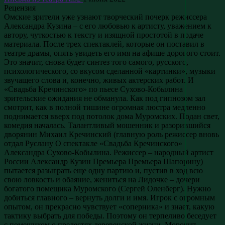
Рецензия
Омские зрители уже узнают творческий почерк режиссера
Александра Кузина – с его любовью к артисту, уважением к
автору, чуткостью к тексту и изящной простотой в подаче
материала. После трех спектаклей, которые он поставил в
театре драмы, опять увидеть его имя на афише дорогого стоит.
Это значит, снова будет синтез того самого, русского,
психологического, со вкусом сделанной «картинки», музыки
звучащего слова и, конечно, живых актерских работ. И
«Свадьба Кречинского» по пьесе Сухово-Кобылина
зрительские ожидания не обманула. Как под гипнозом зал
смотрит, как в полной тишине огромная люстра медленно
поднимается вверх под потолок дома Муромских. Подан свет,
комедия началась. Талантливый мошенник и разорившийся
дворянин Михаил Кречинский (главную роль режиссер вновь
отдал Руслану О спектакле «Свадьба Кречинского»
Александра Сухово-Кобылина. Режиссер – народный артист
России Александр Кузин Премьера Премьера Шапорину)
пытается разыграть еще одну партию и, пустив в ход всю
свою ловкость и обаяние, жениться на Лидочке – дочери
богатого помещика Муромского (Сергей Оленберг). Нужно
добиться главного – вернуть долги и имя. Игрок с огромным
опытом, он прекрасно чувствует «соперника» и знает, какую
тактику выбрать для победы. Поэтому он терпеливо беседует
с помещиком о прелестях деревенской жизни. Морочит