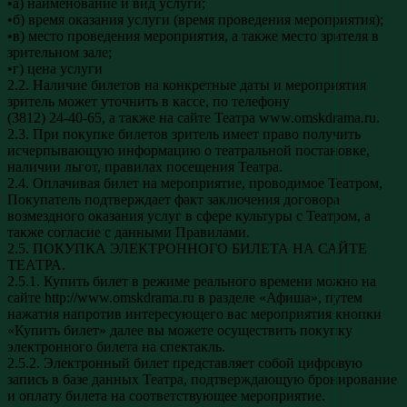
•а) наименование и вид услуги;
•б) время оказания услуги (время проведения мероприятия);
•в) место проведения мероприятия, а также место зрителя в
зрительном зале;
•г) цена услуги
2.2. Наличие билетов на конкретные даты и мероприятия
зритель может уточнить в кассе, по телефону
(3812) 24-40-65, а также на сайте Театра www.omskdrama.ru.
2.3. При покупке билетов зритель имеет право получить
исчерпывающую информацию о театральной постановке,
наличии льгот, правилах посещения Театра.
2.4. Оплачивая билет на мероприятие, проводимое Театром,
Покупатель подтверждает факт заключения договора
возмездного оказания услуг в сфере культуры с Театром, а
также согласие с данными Правилами.
2.5. ПОКУПКА ЭЛЕКТРОННОГО БИЛЕТА НА САЙТЕ
ТЕАТРА.
2.5.1. Купить билет в режиме реального времени можно на
сайте http://www.omskdrama.ru в разделе «Афиша», путем
нажатия напротив интересующего вас мероприятия кнопки
«Купить билет» далее вы можете осуществить покупку
электронного билета на спектакль.
2.5.2. Электронный билет представляет собой цифровую
запись в базе данных Театра, подтверждающую бронирование
и оплату билета на соответствующее мероприятие.