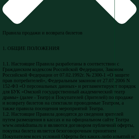
Правила продажи и возврата билетов
1. ОБЩИЕ ПОЛОЖЕНИЯ
1.1. Настоящие Правила разработаны в соответствии с
Гражданским кодексом Российской Федерации, Законом
Российской Федерации от 07.02.1992г. № 2300-1 «О защите
прав потребителей», Федеральным законом от 27.07.2006 N
152-ФЗ «О персональных данных» и регламентируют порядок
для БУК «Омский государственный академический театр
драмы» (далее - Театр) и Покупателей (Зрителей) по продаже
и возврату билетов на спектакли проводимые Театром, а
также правила посещения мероприятий Театра.
1.2. Настоящие Правила доводятся до сведения зрителей
путем размещения в кассах и на официальном сайте Театра
www.omskdrama.ru и являются договором публичной оферты,
покупка билета является безоговорочным принятием
Покупателем всех условий Оферты без каких-либо изъятий и/