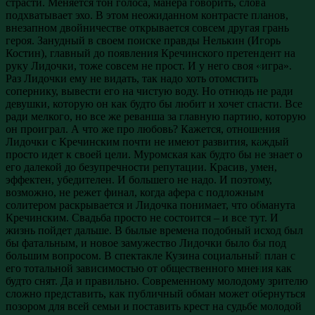
страсти. Меняется тон голоса, манера говорить, слова
подхватывает эхо. В этом неожиданном контрасте планов,
внезапном двойничестве открывается совсем другая грань
героя. Занудный в своем поиске правды Нелькин (Игорь
Костин), главный до появления Кречинского претендент на
руку Лидочки, тоже совсем не прост. И у него своя «игра».
Раз Лидочки ему не видать, так надо хоть отомстить
сопернику, вывести его на чистую воду. Но отнюдь не ради
девушки, которую он как будто бы любит и хочет спасти. Все
ради мелкого, но все же реванша за главную партию, которую
он проиграл. А что же про любовь? Кажется, отношения
Лидочки с Кречинским почти не имеют развития, каждый
просто идет к своей цели. Муромская как будто бы не знает о
его далекой до безупречности репутации. Красив, умен,
эффектен, убедителен. И большего не надо. И поэтому,
возможно, не режет финал, когда афера с подложным
солитером раскрывается и Лидочка понимает, что обманута
Кречинским. Свадьба просто не состоится – и все тут. И
жизнь пойдет дальше. В былые времена подобный исход был
бы фатальным, и новое замужество Лидочки было бы под
большим вопросом. В спектакле Кузина социальный план с
его тотальной зависимостью от общественного мнения как
будто снят. Да и правильно. Современному молодому зрителю
сложно представить, как публичный обман может обернуться
позором для всей семьи и поставить крест на судьбе молодой