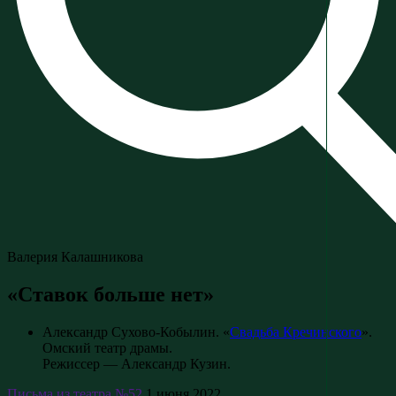
Валерия Калашникова
«Ставок больше нет»
Александр Сухово-Кобылин. «
Свадьба Кречинского
».
Омский театр драмы.
Режиссер — Александр Кузин.
Письма из театра №52
1 июня 2022