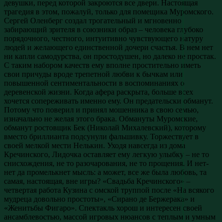
девушки, перед которой закроются все двери. Настоящая
трагедия в этом, пожалуй, только для помещика Муромского.
Сергей Оленберг создал трогательный и мгновенно
забирающий зрителя в союзники образ – человека глубоко
порядочного, честного, интуитивно чувствующего натуру
людей и желающего единственной дочери счастья. В нем нет
ни капли самодурства, он простодушен, но далеко не простак.
С таким набором качеств ему вполне простительно иметь
свои причуды вроде трепетной любви к бычкам или
повышенной сентиментальности в воспоминаниях о
деревенской жизни. Когда афера раскрыта, больше всех
хочется сопереживать именно ему. Он предательски обманут.
Потому что поверил и принял мошенника в свою семью,
изначально не желая этого брака. Обмануты Муромские,
обманут ростовщик Бек (Николай Михалевский), которому
вместо бриллианта подсунули фальшивку. Торжествует в
своей мелкой мести Нелькин. Уходя навсегда из дома
Кречинского, Лидочка оставляет ему легкую улыбку – не то
снисхождения, не то разочарования, не то прощения. И нет-
нет да промелькнет мысль: а может, все же была любовь, та
самая, настоящая, вне игры? «Свадьба Кречинского» –
четвертая работа Кузина с омской труппой после «На всякого
мудреца довольно простоты», «Сирано де Бержерака» и
«Женитьбы Фигаро». Спектакль хорош и интересен своей
ансамблевостью, массой игровых нюансов с теплым и умным