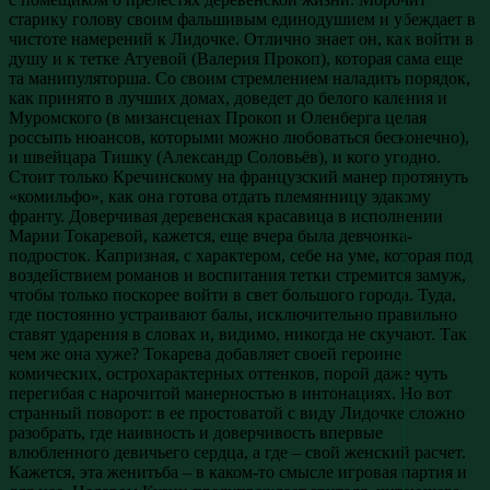
старику голову своим фальшивым единодушием и убеждает в
чистоте намерений к Лидочке. Отлично знает он, как войти в
душу и к тетке Атуевой (Валерия Прокоп), которая сама еще
та манипуляторша. Со своим стремлением наладить порядок,
как принято в лучших домах, доведет до белого каления и
Муромского (в мизансценах Прокоп и Оленберга целая
россыпь нюансов, которыми можно любоваться бесконечно),
и швейцара Тишку (Александр Соловьёв), и кого угодно.
Стоит только Кречинскому на французский манер протянуть
«комильфо», как она готова отдать племянницу эдакому
франту. Доверчивая деревенская красавица в исполнении
Марии Токаревой, кажется, еще вчера была девчонка-
подросток. Капризная, с характером, себе на уме, которая под
воздействием романов и воспитания тетки стремится замуж,
чтобы только поскорее войти в свет большого города. Туда,
где постоянно устраивают балы, исключительно правильно
ставят ударения в словах и, видимо, никогда не скучают. Так
чем же она хуже? Токарева добавляет своей героине
комических, острохарактерных оттенков, порой даже чуть
перегибая с нарочитой манерностью в интонациях. Но вот
странный поворот: в ее простоватой с виду Лидочке сложно
разобрать, где наивность и доверчивость впервые
влюбленного девичьего сердца, а где – свой женский расчет.
Кажется, эта женитьба – в каком-то смысле игровая партия и