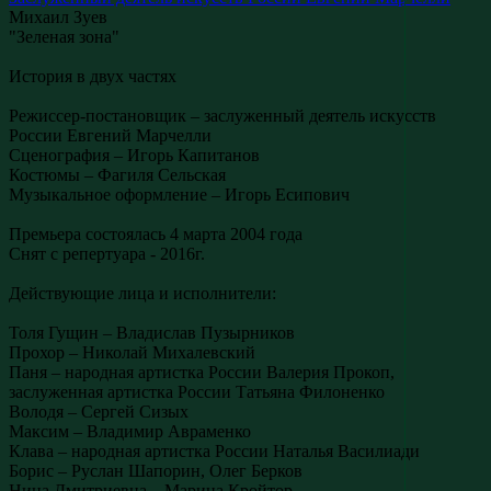
Михаил Зуев
"Зеленая зона"
История в двух частях
Режиссер-постановщик – заслуженный деятель искусств
России Евгений Марчелли
Сценография – Игорь Капитанов
Костюмы – Фагиля Сельская
Музыкальное оформление – Игорь Есипович
Премьера состоялась 4 марта 2004 года
Снят с репертуара - 2016г.
Действующие лица и исполнители:
Толя Гущин – Владислав Пузырников
Прохор – Николай Михалевский
Паня – народная артистка России Валерия Прокоп,
заслуженная артистка России Татьяна Филоненко
Володя – Сергей Сизых
Максим – Владимир Авраменко
Клава – народная артистка России Наталья Василиади
Борис – Руслан Шапорин, Олег Берков
Нина Дмитриевна – Марина Кройтор