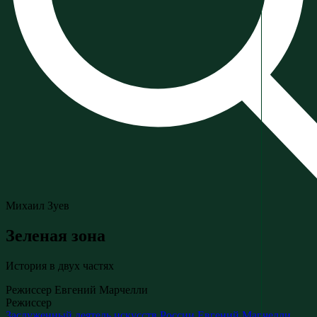
Михаил Зуев
Зеленая зона
История в двух частях
Режиссер Евгений Марчелли
Режиссер
Заслуженный деятель искусств России
Евгений Марчелли