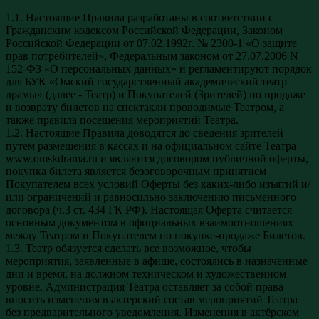
1.1. Настоящие Правила разработаны в соответствии с
Гражданским кодексом Российской Федерации, Законом
Российской Федерации от 07.02.1992г. № 2300-1 «О защите
прав потребителей», Федеральным законом от 27.07.2006 N
152-ФЗ «О персональных данных» и регламентируют порядок
для БУК «Омский государственный академический театр
драмы» (далее - Театр) и Покупателей (Зрителей) по продаже
и возврату билетов на спектакли проводимые Театром, а
также правила посещения мероприятий Театра.
1.2. Настоящие Правила доводятся до сведения зрителей
путем размещения в кассах и на официальном сайте Театра
www.omskdrama.ru и являются договором публичной оферты,
покупка билета является безоговорочным принятием
Покупателем всех условий Оферты без каких-либо изъятий и/
или ограничений и равносильно заключению письменного
договора (ч.3 ст. 434 ГК РФ). Настоящая Оферта считается
основным документом в официальных взаимоотношениях
между Театром и Покупателем по покупке-продаже Билетов.
1.3. Театр обязуется сделать все возможное, чтобы
мероприятия, заявленные в афише, состоялись в назначенные
дни и время, на должном техническом и художественном
уровне. Администрация Театра оставляет за собой права
вносить изменения в актерский состав мероприятий Театра
без предварительного уведомления. Изменения в актёрском