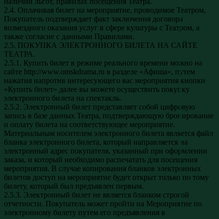
наличии льгот, правилах посещения Театра.
2.4. Оплачивая билет на мероприятие, проводимое Театром,
Покупатель подтверждает факт заключения договора
возмездного оказания услуг в сфере культуры с Театром, а
также согласие с данными Правилами.
2.5. ПОКУПКА ЭЛЕКТРОННОГО БИЛЕТА НА САЙТЕ
ТЕАТРА.
2.5.1. Купить билет в режиме реального времени можно на
сайте http://www.omskdrama.ru в разделе «Афиша», путем
нажатия напротив интересующего вас мероприятия кнопки
«Купить билет» далее вы можете осуществить покупку
электронного билета на спектакль.
2.5.2. Электронный билет представляет собой цифровую
запись в базе данных Театра, подтверждающую бронирование
и оплату билета на соответствующее мероприятие.
Материальным носителем электронного билета является файл
бланка электронного билета, который направляется на
электронный адрес покупателя, указанный при оформлении
заказа, и который необходимо распечатать для посещения
мероприятия. В случае копирования бланков электронных
билетов доступ на мероприятие будет открыт только по тому
билету, который был предъявлен первым.
2.5.3. Электронный билет не является бланком строгой
отчетности. Покупатель может пройти на Мероприятие по
электронному билету путем его предъявления в