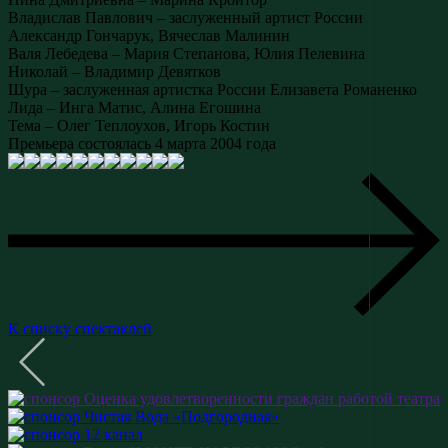
Владислав Павлович – заслуженный артист России
Александр Гончарук, Вячеслав Малинин
Валя Лебедева – Мария Степанова, Юлия Пелевина
Николай – Владимир Девятков
Шура – заслуженная артистка России Елизавета Романенко
Лида – Инга Матис, Алина Егошина
Тема – Олег Теплоухов, Игорь Костин
Премьера состоялась 4 марта 2004 года
К списку спектаклей