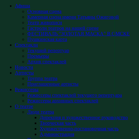
Афиша
Основная сцена
Камерная сцена имени Татьяны Ожиговой
Театр живописи
Гастроли театров на нашей сцене
ФЕСТИВАЛЬ "ЗОЛОТАЯ МАСКА" В ОМСКЕ
Пушкинская карта
Спектакли
Текущий репертуар
Премьеры
Архив спектаклей
Новости
Артисты
Труппа театра
Приглашенные артисты
Режиссеры
Режиссеры спектаклей текущего репертуара
Режиссеры архивных спектаклей
О театре
Люди театра
Дирекция и художественное руководство
Творческая часть
Художественно-постановочная часть
Администрация