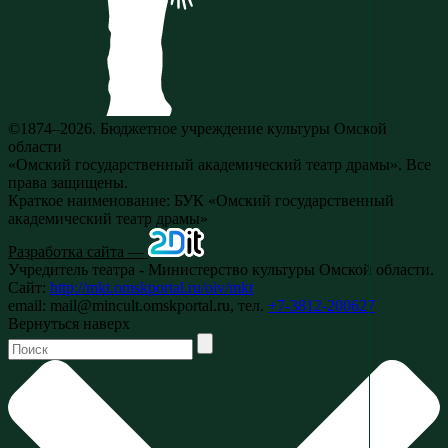
©1874–2026. Бюджетное учреждение культуры Омской
области
«Омский государственный академический театр драмы». Все
права защищены.
Краткое наименование: БУК «Омский государственный
академический театр драмы»
Разработка сайта —
Учредитель театра - Министерство культуры Омской области.
Сайт:
http://mkt.omskportal.ru/oiv/mkt
email: mail@mincult.omskportal.ru, тел.
+7-3812-200627
Вернуться наверх