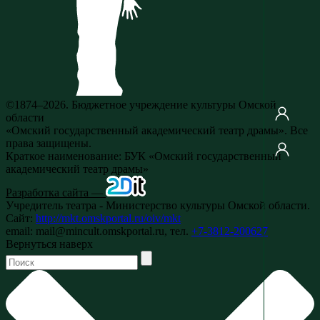
©1874–2026. Бюджетное учреждение культуры Омской
области
«Омский государственный академический театр драмы». Все
права защищены.
Краткое наименование: БУК «Омский государственный
академический театр драмы»
Разработка сайта —
Учредитель театра - Министерство культуры Омской области.
Сайт:
http://mkt.omskportal.ru/oiv/mkt
email: mail@mincult.omskportal.ru, тел.
+7-3812-200627
Вернуться наверх