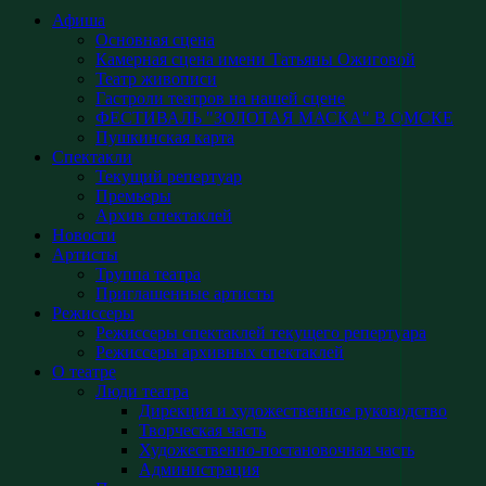
Афиша
Основная сцена
Камерная сцена имени Татьяны Ожиговой
Театр живописи
Гастроли театров на нашей сцене
ФЕСТИВАЛЬ "ЗОЛОТАЯ МАСКА" В ОМСКЕ
Пушкинская карта
Спектакли
Текущий репертуар
Премьеры
Архив спектаклей
Новости
Артисты
Труппа театра
Приглашенные артисты
Режиссеры
Режиссеры спектаклей текущего репертуара
Режиссеры архивных спектаклей
О театре
Люди театра
Дирекция и художественное руководство
Творческая часть
Художественно-постановочная часть
Администрация