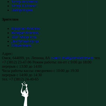
Театр живописи
Театр XXI века
Лаборатория
Зрителям
Продажа билетов
Возврат билетов
360° обзор зала
Доступная среда
Объявления
Адрес:
Омск, 644099, ул. Ленина, 8А
e-mail: mail@omskdrama.ru
тел.
+7 (3812) 23-47-96
Режим работы:
пн-пт с 9:00 до 18:00
перерыв с 13:00 до 14:00
Часы работы кассы:
ежедневно с 10:00 до 19:30
перерыв с 14:00 до 14:30
тел. +7 (3812) 24-40-65