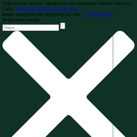
Учредитель театра - Министерство культуры Омской области.
Сайт:
http://mkt.omskportal.ru/oiv/mkt
email: mail@mincult.omskportal.ru, тел.
+7-3812-200627
Вернуться наверх