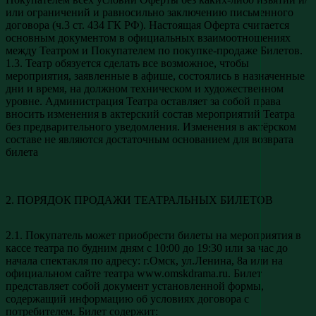
или ограничений и равносильно заключению письменного
договора (ч.3 ст. 434 ГК РФ). Настоящая Оферта считается
основным документом в официальных взаимоотношениях
между Театром и Покупателем по покупке-продаже Билетов.
1.3. Театр обязуется сделать все возможное, чтобы
мероприятия, заявленные в афише, состоялись в назначенные
дни и время, на должном техническом и художественном
уровне. Администрация Театра оставляет за собой права
вносить изменения в актерский состав мероприятий Театра
без предварительного уведомления. Изменения в актёрском
составе не являются достаточным основанием для возврата
билета
2. ПОРЯДОК ПРОДАЖИ ТЕАТРАЛЬНЫХ БИЛЕТОВ
2.1. Покупатель может приобрести билеты на мероприятия в
кассе театра по будним дням с 10:00 до 19:30 или за час до
начала спектакля по адресу: г.Омск, ул.Ленина, 8а или на
официальном сайте театра www.omskdrama.ru. Билет
представляет собой документ установленной формы,
содержащий информацию об условиях договора с
потребителем. Билет содержит: