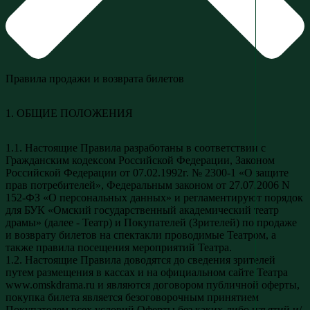
Правила продажи и возврата билетов
1. ОБЩИЕ ПОЛОЖЕНИЯ
1.1. Настоящие Правила разработаны в соответствии с
Гражданским кодексом Российской Федерации, Законом
Российской Федерации от 07.02.1992г. № 2300-1 «О защите
прав потребителей», Федеральным законом от 27.07.2006 N
152-ФЗ «О персональных данных» и регламентируют порядок
для БУК «Омский государственный академический театр
драмы» (далее - Театр) и Покупателей (Зрителей) по продаже
и возврату билетов на спектакли проводимые Театром, а
также правила посещения мероприятий Театра.
1.2. Настоящие Правила доводятся до сведения зрителей
путем размещения в кассах и на официальном сайте Театра
www.omskdrama.ru и являются договором публичной оферты,
покупка билета является безоговорочным принятием
Покупателем всех условий Оферты без каких-либо изъятий и/