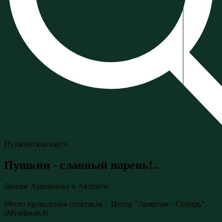
Пушкинская карта
Пушкин - славный парень!..
Диалог Художника и Актрисы
Место проведения спектакля - Центр "Эрмитаж - Сибирь"
(Музейная,4)