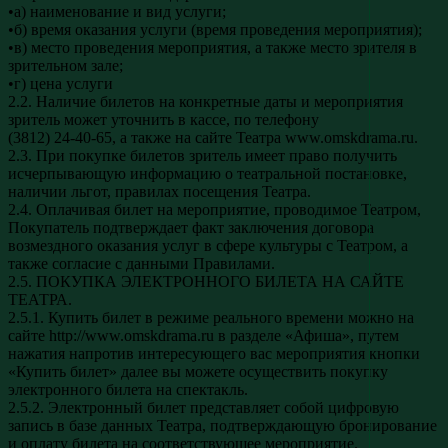
•а) наименование и вид услуги;
•б) время оказания услуги (время проведения мероприятия);
•в) место проведения мероприятия, а также место зрителя в
зрительном зале;
•г) цена услуги
2.2. Наличие билетов на конкретные даты и мероприятия
зритель может уточнить в кассе, по телефону
(3812) 24-40-65, а также на сайте Театра www.omskdrama.ru.
2.3. При покупке билетов зритель имеет право получить
исчерпывающую информацию о театральной постановке,
наличии льгот, правилах посещения Театра.
2.4. Оплачивая билет на мероприятие, проводимое Театром,
Покупатель подтверждает факт заключения договора
возмездного оказания услуг в сфере культуры с Театром, а
также согласие с данными Правилами.
2.5. ПОКУПКА ЭЛЕКТРОННОГО БИЛЕТА НА САЙТЕ
ТЕАТРА.
2.5.1. Купить билет в режиме реального времени можно на
сайте http://www.omskdrama.ru в разделе «Афиша», путем
нажатия напротив интересующего вас мероприятия кнопки
«Купить билет» далее вы можете осуществить покупку
электронного билета на спектакль.
2.5.2. Электронный билет представляет собой цифровую
запись в базе данных Театра, подтверждающую бронирование
и оплату билета на соответствующее мероприятие.