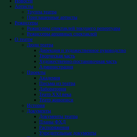
Новости
Артисты
Труппа театра
Приглашенные артисты
Режиссеры
Режиссеры спектаклей текущего репертуара
Режиссеры архивных спектаклей
О театре
Люди театра
Дирекция и художественное руководство
Творческая часть
Художественно-постановочная часть
Администрация
Проекты
Академия
Письма из театра
Лаборатория
Театр XXI века
Театр живописи
История
Документы
Документы театра
Планы ФХД
Распоряжения
Учредительные документы