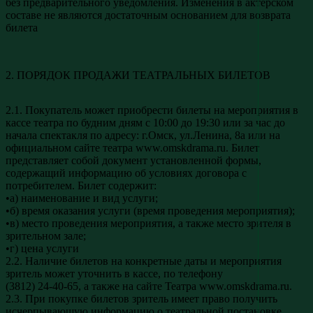
без предварительного уведомления. Изменения в актёрском
составе не являются достаточным основанием для возврата
билета
2. ПОРЯДОК ПРОДАЖИ ТЕАТРАЛЬНЫХ БИЛЕТОВ
2.1. Покупатель может приобрести билеты на мероприятия в
кассе театра по будним дням с 10:00 до 19:30 или за час до
начала спектакля по адресу: г.Омск, ул.Ленина, 8а или на
официальном сайте театра www.omskdrama.ru. Билет
представляет собой документ установленной формы,
содержащий информацию об условиях договора с
потребителем. Билет содержит:
•а) наименование и вид услуги;
•б) время оказания услуги (время проведения мероприятия);
•в) место проведения мероприятия, а также место зрителя в
зрительном зале;
•г) цена услуги
2.2. Наличие билетов на конкретные даты и мероприятия
зритель может уточнить в кассе, по телефону
(3812) 24-40-65, а также на сайте Театра www.omskdrama.ru.
2.3. При покупке билетов зритель имеет право получить
исчерпывающую информацию о театральной постановке,