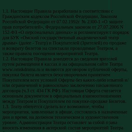
1.1. Настоящие Правила разработаны в соответствии с
Гражданским кодексом Российской Федерации, Законом
Российской Федерации от 07.02.1992г. № 2300-1 «О защите
прав потребителей», Федеральным законом от 27.07.2006 N
152-ФЗ «О персональных данных» и регламентируют порядок
для БУК «Омский государственный академический театр
драмы» (далее - Театр) и Покупателей (Зрителей) по продаже
и возврату билетов на спектакли проводимые Театром, а
также правила посещения мероприятий Театра.
1.2. Настоящие Правила доводятся до сведения зрителей
путем размещения в кассах и на официальном сайте Театра
www.omskdrama.ru и являются договором публичной оферты,
покупка билета является безоговорочным принятием
Покупателем всех условий Оферты без каких-либо изъятий и/
или ограничений и равносильно заключению письменного
договора (ч.3 ст. 434 ГК РФ). Настоящая Оферта считается
основным документом в официальных взаимоотношениях
между Театром и Покупателем по покупке-продаже Билетов.
1.3. Театр обязуется сделать все возможное, чтобы
мероприятия, заявленные в афише, состоялись в назначенные
дни и время, на должном техническом и художественном
уровне. Администрация Театра оставляет за собой права
вносить изменения в актерский состав мероприятий Театра