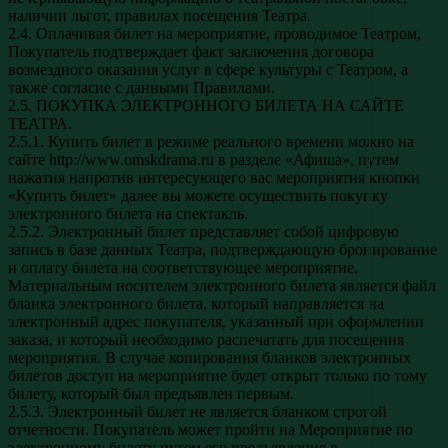
наличии льгот, правилах посещения Театра.
2.4. Оплачивая билет на мероприятие, проводимое Театром,
Покупатель подтверждает факт заключения договора
возмездного оказания услуг в сфере культуры с Театром, а
также согласие с данными Правилами.
2.5. ПОКУПКА ЭЛЕКТРОННОГО БИЛЕТА НА САЙТЕ
ТЕАТРА.
2.5.1. Купить билет в режиме реального времени можно на
сайте http://www.omskdrama.ru в разделе «Афиша», путем
нажатия напротив интересующего вас мероприятия кнопки
«Купить билет» далее вы можете осуществить покупку
электронного билета на спектакль.
2.5.2. Электронный билет представляет собой цифровую
запись в базе данных Театра, подтверждающую бронирование
и оплату билета на соответствующее мероприятие.
Материальным носителем электронного билета является файл
бланка электронного билета, который направляется на
электронный адрес покупателя, указанный при оформлении
заказа, и который необходимо распечатать для посещения
мероприятия. В случае копирования бланков электронных
билетов доступ на мероприятие будет открыт только по тому
билету, который был предъявлен первым.
2.5.3. Электронный билет не является бланком строгой
отчетности. Покупатель может пройти на Мероприятие по
электронному билету путем его предъявления в