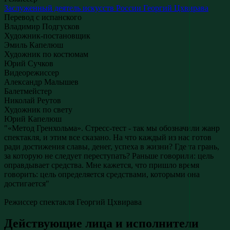
Заслуженный деятель искусств России
Георгий Цхвирава
Перевод с испанского
Владимир Подгусков
Художник-постановщик
Эмиль Капелюш
Художник по костюмам
Юрий Сучков
Видеорежиссер
Александр Малышев
Балетмейстер
Николай Реутов
Художник по свету
Юрий Капелюш
"«Метод Гренхольма». Стресс-тест - так мы обозначили жанр
спектакля, и этим все сказано. На что каждый из нас готов
ради достижения славы, денег, успеха в жизни? Где та грань,
за которую не следует переступать? Раньше говорили: цель
оправдывает средства. Мне кажется, что пришло время
говорить: цель определяется средствами, которыми она
достигается"
Режиссер спектакля Георгий Цхвирава
Действующие лица и исполнители