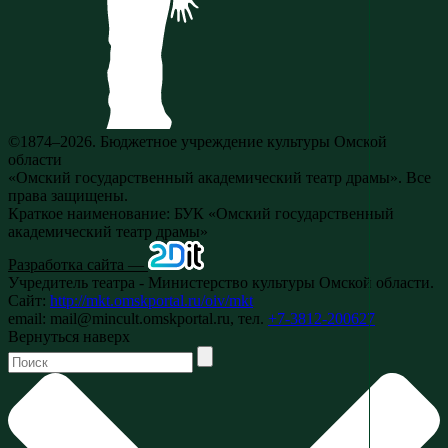
©1874–2026. Бюджетное учреждение культуры Омской
области
«Омский государственный академический театр драмы». Все
права защищены.
Краткое наименование: БУК «Омский государственный
академический театр драмы»
Разработка сайта —
Учредитель театра - Министерство культуры Омской области.
Сайт:
http://mkt.omskportal.ru/oiv/mkt
email: mail@mincult.omskportal.ru, тел.
+7-3812-200627
Вернуться наверх