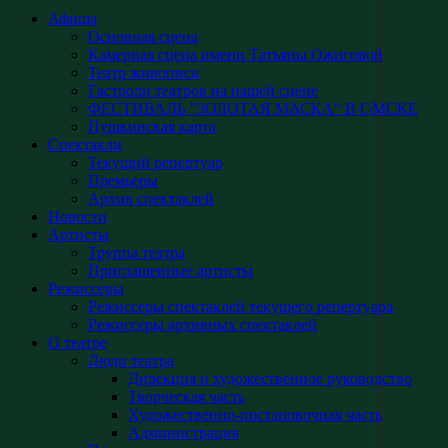
Афиша
Основная сцена
Камерная сцена имени Татьяны Ожиговой
Театр живописи
Гастроли театров на нашей сцене
ФЕСТИВАЛЬ "ЗОЛОТАЯ МАСКА" В ОМСКЕ
Пушкинская карта
Спектакли
Текущий репертуар
Премьеры
Архив спектаклей
Новости
Артисты
Труппа театра
Приглашенные артисты
Режиссеры
Режиссеры спектаклей текущего репертуара
Режиссеры архивных спектаклей
О театре
Люди театра
Дирекция и художественное руководство
Творческая часть
Художественно-постановочная часть
Администрация