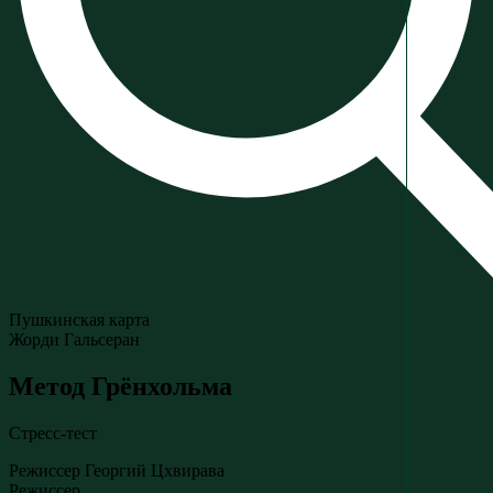
Пушкинская карта
Жорди Гальсеран
Метод Грёнхольма
Стресс-тест
Режиссер Георгий Цхвирава
Режиссер