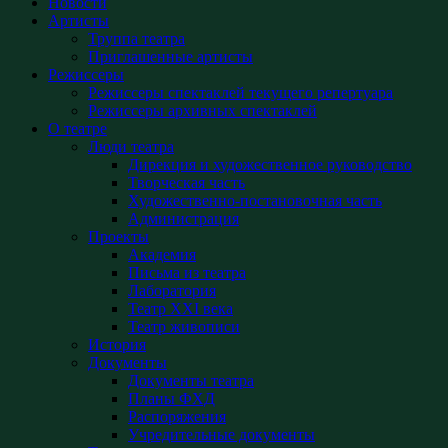
Новости
Артисты
Труппа театра
Приглашенные артисты
Режиссеры
Режиссеры спектаклей текущего репертуара
Режиссеры архивных спектаклей
О театре
Люди театра
Дирекция и художественное руководство
Творческая часть
Художественно-постановочная часть
Администрация
Проекты
Академия
Письма из театра
Лаборатория
Театр XXI века
Театр живописи
История
Документы
Документы театра
Планы ФХД
Распоряжения
Учредительные документы