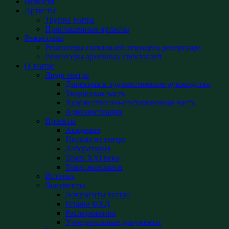
Новости
Артисты
Труппа театра
Приглашенные артисты
Режиссеры
Режиссеры спектаклей текущего репертуара
Режиссеры архивных спектаклей
О театре
Люди театра
Дирекция и художественное руководство
Творческая часть
Художественно-постановочная часть
Администрация
Проекты
Академия
Письма из театра
Лаборатория
Театр XXI века
Театр живописи
История
Документы
Документы театра
Планы ФХД
Распоряжения
Учредительные документы