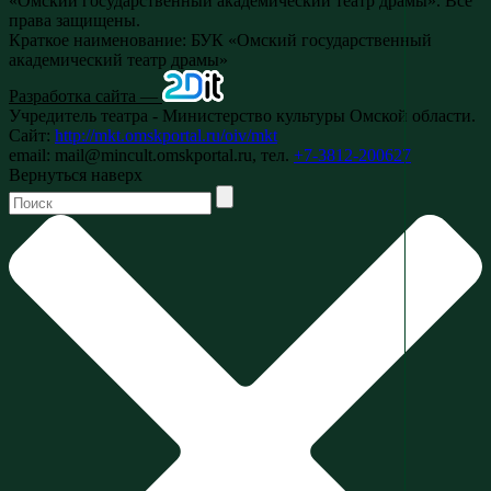
«Омский государственный академический театр драмы». Все
права защищены.
Краткое наименование: БУК «Омский государственный
академический театр драмы»
Разработка сайта —
Учредитель театра - Министерство культуры Омской области.
Сайт:
http://mkt.omskportal.ru/oiv/mkt
email: mail@mincult.omskportal.ru, тел.
+7-3812-200627
Вернуться наверх