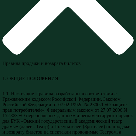
Правила продажи и возврата билетов
1. ОБЩИЕ ПОЛОЖЕНИЯ
1.1. Настоящие Правила разработаны в соответствии с
Гражданским кодексом Российской Федерации, Законом
Российской Федерации от 07.02.1992г. № 2300-1 «О защите
прав потребителей», Федеральным законом от 27.07.2006 N
152-ФЗ «О персональных данных» и регламентируют порядок
для БУК «Омский государственный академический театр
драмы» (далее - Театр) и Покупателей (Зрителей) по продаже
и возврату билетов на спектакли проводимые Театром, а