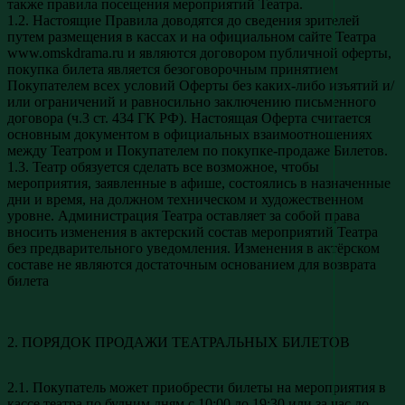
также правила посещения мероприятий Театра.
1.2. Настоящие Правила доводятся до сведения зрителей
путем размещения в кассах и на официальном сайте Театра
www.omskdrama.ru и являются договором публичной оферты,
покупка билета является безоговорочным принятием
Покупателем всех условий Оферты без каких-либо изъятий и/
или ограничений и равносильно заключению письменного
договора (ч.3 ст. 434 ГК РФ). Настоящая Оферта считается
основным документом в официальных взаимоотношениях
между Театром и Покупателем по покупке-продаже Билетов.
1.3. Театр обязуется сделать все возможное, чтобы
мероприятия, заявленные в афише, состоялись в назначенные
дни и время, на должном техническом и художественном
уровне. Администрация Театра оставляет за собой права
вносить изменения в актерский состав мероприятий Театра
без предварительного уведомления. Изменения в актёрском
составе не являются достаточным основанием для возврата
билета
2. ПОРЯДОК ПРОДАЖИ ТЕАТРАЛЬНЫХ БИЛЕТОВ
2.1. Покупатель может приобрести билеты на мероприятия в
кассе театра по будним дням с 10:00 до 19:30 или за час до