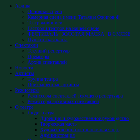
Афиша
Основная сцена
Камерная сцена имени Татьяны Ожиговой
Театр живописи
Гастроли театров на нашей сцене
ФЕСТИВАЛЬ "ЗОЛОТАЯ МАСКА" В ОМСКЕ
Пушкинская карта
Спектакли
Текущий репертуар
Премьеры
Архив спектаклей
Новости
Артисты
Труппа театра
Приглашенные артисты
Режиссеры
Режиссеры спектаклей текущего репертуара
Режиссеры архивных спектаклей
О театре
Люди театра
Дирекция и художественное руководство
Творческая часть
Художественно-постановочная часть
Администрация