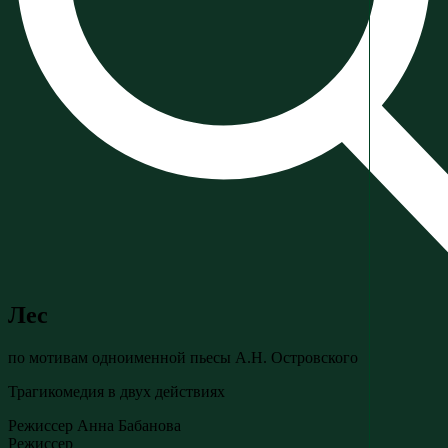
Лес
по мотивам одноименной пьесы А.Н. Островского
Трагикомедия в двух действиях
Режиссер Анна Бабанова
Режиссер