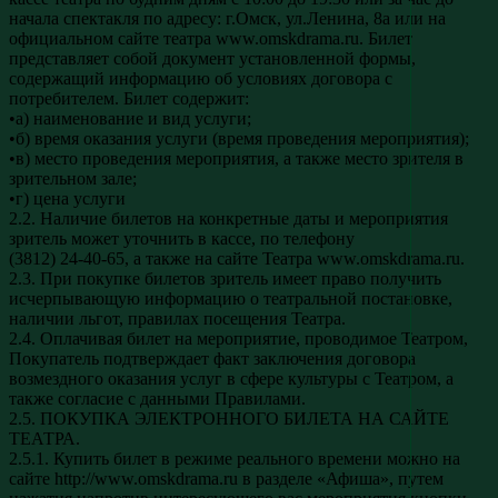
начала спектакля по адресу: г.Омск, ул.Ленина, 8а или на
официальном сайте театра www.omskdrama.ru. Билет
представляет собой документ установленной формы,
содержащий информацию об условиях договора с
потребителем. Билет содержит:
•а) наименование и вид услуги;
•б) время оказания услуги (время проведения мероприятия);
•в) место проведения мероприятия, а также место зрителя в
зрительном зале;
•г) цена услуги
2.2. Наличие билетов на конкретные даты и мероприятия
зритель может уточнить в кассе, по телефону
(3812) 24-40-65, а также на сайте Театра www.omskdrama.ru.
2.3. При покупке билетов зритель имеет право получить
исчерпывающую информацию о театральной постановке,
наличии льгот, правилах посещения Театра.
2.4. Оплачивая билет на мероприятие, проводимое Театром,
Покупатель подтверждает факт заключения договора
возмездного оказания услуг в сфере культуры с Театром, а
также согласие с данными Правилами.
2.5. ПОКУПКА ЭЛЕКТРОННОГО БИЛЕТА НА САЙТЕ
ТЕАТРА.
2.5.1. Купить билет в режиме реального времени можно на
сайте http://www.omskdrama.ru в разделе «Афиша», путем