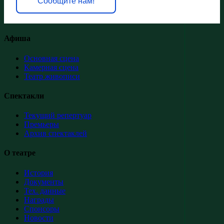
Сообщите нам!
Афиша
Основная сцена
Камерная сцена
Театр живописи
Спектакли
Текущий репертуар
Премьеры
Архив спектаклей
О театре
История
Документы
Тех. данные
Награды
Спонсоры
Новости