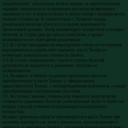
потребителей" покупатель билета вправе, в одностороннем
порядке, отказаться от исполнения договора возмездного
оказания услуг и вернуть билет в любое время с возвратом его
полной стоимости. В соответствии с Уставом театра,
реализация билетов относится к видам деятельности
приносящей доходы. Театр рекомендует осуществлять возврат
билетов за 3 (три) дня до начала спектакля, с целью
возможности их повторной реализации.
3.2. В случае опоздания на мероприятие и/или не посещения
мероприятия по какой-либо причине, касса Театра не
возмещает покупателю стоимость билета.
3.3. В случае повреждения, порчи и утраты билетов
дубликаты не выдаются и денежные средства не
возвращаются.
3.4. Возврату и обмену подлежат оригиналы билетов,
приобретенные в кассе Театра, у официальных
представителей Театра, с неповрежденным контролем, а также
приобретенные электронным способом.
3.5. В случаях замены, отмены или переноса мероприятия
стоимость сдаваемых билетов (электронный билет и билет на
бланке строгой отчетности) возмещается покупателю
полностью.
Возврат денежных средств производится в кассе Театра при
наличии паспорта или иного документа, удостоверяющего
личность и оригинала билета с неповрежденным контролем с