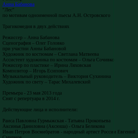
Анна Бабанова
"Лес"
по мотивам одноименной пьесы А.Н. Островского
Трагикомедия в двух действиях
Режиссер – Анна Бабанова
Сценография – Олег Головко
при участии Анны Бабановой
Художник по костюмам – Светлана Матвеева
Ассистент художника по костюмам – Ольга Сочивко
Режиссер по пластике – Ирина Ляховская
Композитор – Игорь Есипович
Музыкальный руководитель – Виктория Сухинина
Художник по свету – Тарас Михалевский
Премьера - 23 мая 2013 года
Снят с репертуара в 2014 г.
Действующие лица и исполнители:
Раиса Павловна Гурмыжская - Татьяна Прокопьева
Аксинья Даниловна (Аксюша) - Ольга Беликова
Иван Петров Восмибратов - народный артист России Евгений
Смирнов