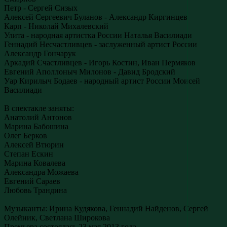
Петр - Сергей Сизых
Алексей Сергеевич Буланов - Александр Киргинцев
Карп - Николай Михалевский
Улита - народная артистка России Наталья Василиади
Геннадий Несчастливцев - заслуженный артист России
Александр Гончарук
Аркадий Счастливцев - Игорь Костин, Иван Пермяков
Евгений Аполлоныч Милонов - Давид Бродский
Уар Кирилыч Бодаев - народный артист России Моисей
Василиади
В спектакле заняты:
Анатолий Антонов
Марина Бабошина
Олег Берков
Алексей Втюрин
Степан Ескин
Марина Ковалева
Александра Можаева
Евгений Сараев
Любовь Трандина
Музыканты: Ирина Кудякова, Геннадий Найденов, Сергей
Олейник, Светлана Широкова
Премьера состоялась 23 мая 2013 года