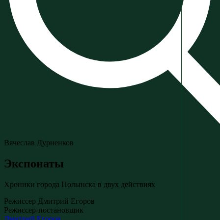
Вячеслав Дурненков
Экспонаты
Хроники города Полынска в двух действиях
Режиссер Дмитрий Егоров
Режиссер-постановщик
Дмитрий Егоров