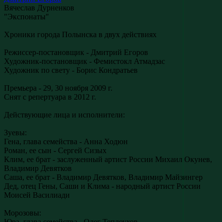
Вячеслав Дурненков
"Экспонаты"
Хроники города Полынска в двух действиях
Режиссер-постановщик - Дмитрий Егоров
Художник-постановщик - Фемистокл Атмадзас
Художник по свету - Борис Кондратьев
Премьера - 29, 30 ноября 2009 г.
Снят с репертуара в 2012 г.
Действующие лица и исполнители:
Зуевы:
Гена, глава семейства - Анна Ходюн
Роман, ее сын - Сергей Сизых
Клим, ее брат - заслуженный артист России Михаил Окунев,
Владимир Девятков
Саша, ее брат - Владимир Девятков, Владимир Майзингер
Дед, отец Гены, Саши и Клима - народный артист России
Моисей Василиади
Морозовы:
Юра, глава семейства - Олег Теплоухов