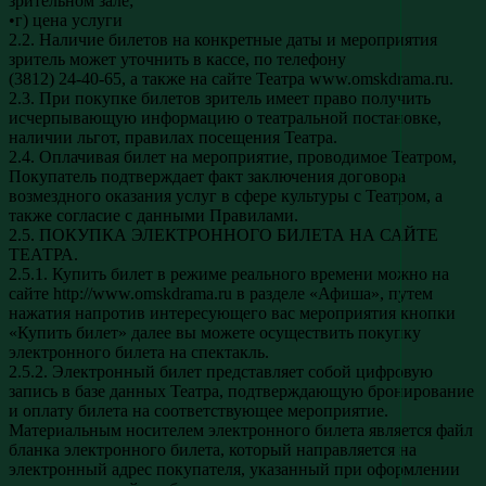
зрительном зале;
•г) цена услуги
2.2. Наличие билетов на конкретные даты и мероприятия
зритель может уточнить в кассе, по телефону
(3812) 24-40-65, а также на сайте Театра www.omskdrama.ru.
2.3. При покупке билетов зритель имеет право получить
исчерпывающую информацию о театральной постановке,
наличии льгот, правилах посещения Театра.
2.4. Оплачивая билет на мероприятие, проводимое Театром,
Покупатель подтверждает факт заключения договора
возмездного оказания услуг в сфере культуры с Театром, а
также согласие с данными Правилами.
2.5. ПОКУПКА ЭЛЕКТРОННОГО БИЛЕТА НА САЙТЕ
ТЕАТРА.
2.5.1. Купить билет в режиме реального времени можно на
сайте http://www.omskdrama.ru в разделе «Афиша», путем
нажатия напротив интересующего вас мероприятия кнопки
«Купить билет» далее вы можете осуществить покупку
электронного билета на спектакль.
2.5.2. Электронный билет представляет собой цифровую
запись в базе данных Театра, подтверждающую бронирование
и оплату билета на соответствующее мероприятие.
Материальным носителем электронного билета является файл
бланка электронного билета, который направляется на
электронный адрес покупателя, указанный при оформлении