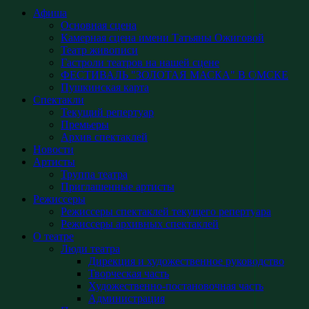
Афиша
Основная сцена
Камерная сцена имени Татьяны Ожиговой
Театр живописи
Гастроли театров на нашей сцене
ФЕСТИВАЛЬ "ЗОЛОТАЯ МАСКА" В ОМСКЕ
Пушкинская карта
Спектакли
Текущий репертуар
Премьеры
Архив спектаклей
Новости
Артисты
Труппа театра
Приглашенные артисты
Режиссеры
Режиссеры спектаклей текущего репертуара
Режиссеры архивных спектаклей
О театре
Люди театра
Дирекция и художественное руководство
Творческая часть
Художественно-постановочная часть
Администрация