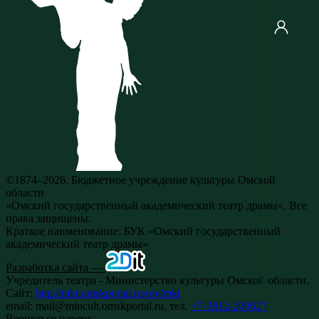
©1874–2026. Бюджетное учреждение культуры Омской
области
«Омский государственный академический театр драмы». Все
права защищены.
Краткое наименование: БУК «Омский государственный
академический театр драмы»
Разработка сайта —
Учредитель театра - Министерство культуры Омской области.
Сайт:
http://mkt.omskportal.ru/oiv/mkt
email: mail@mincult.omskportal.ru, тел.
+7-3812-200627
Вернуться наверх