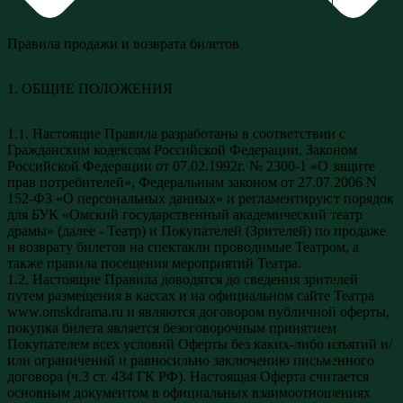
Правила продажи и возврата билетов
1. ОБЩИЕ ПОЛОЖЕНИЯ
1.1. Настоящие Правила разработаны в соответствии с
Гражданским кодексом Российской Федерации, Законом
Российской Федерации от 07.02.1992г. № 2300-1 «О защите
прав потребителей», Федеральным законом от 27.07.2006 N
152-ФЗ «О персональных данных» и регламентируют порядок
для БУК «Омский государственный академический театр
драмы» (далее - Театр) и Покупателей (Зрителей) по продаже
и возврату билетов на спектакли проводимые Театром, а
также правила посещения мероприятий Театра.
1.2. Настоящие Правила доводятся до сведения зрителей
путем размещения в кассах и на официальном сайте Театра
www.omskdrama.ru и являются договором публичной оферты,
покупка билета является безоговорочным принятием
Покупателем всех условий Оферты без каких-либо изъятий и/
или ограничений и равносильно заключению письменного
договора (ч.3 ст. 434 ГК РФ). Настоящая Оферта считается
основным документом в официальных взаимоотношениях