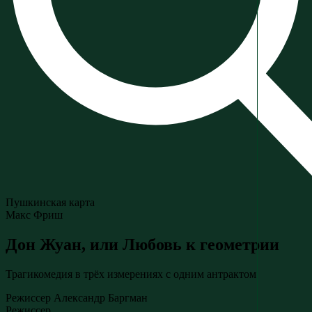
Пушкинская карта
Макс Фриш
Дон Жуан, или Любовь к геометрии
Трагикомедия в трёх измерениях с одним антрактом
Режиссер Александр Баргман
Режиссер