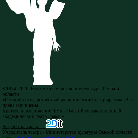
©1874–2026. Бюджетное учреждение культуры Омской
области
«Омский государственный академический театр драмы». Все
права защищены.
Краткое наименование: БУК «Омский государственный
академический театр драмы»
Разработка сайта —
Учредитель театра - Министерство культуры Омской области.
Сайт:
http://mkt.omskportal.ru/oiv/mkt