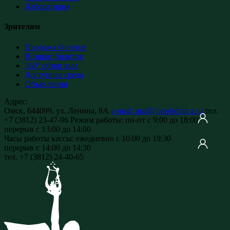
Лаборатория
Зрителям
Продажа билетов
Возврат билетов
360° обзор зала
Доступная среда
Объявления
Адрес:
Омск, 644099, ул. Ленина, 8А
e-mail: mail@omskdrama.ru
тел.
+7 (3812) 23-47-96
Режим работы:
пн-пт с 9:00 до 18:00
перерыв с 13:00 до 14:00
Часы работы кассы:
ежедневно с 10:00 до 19:30
перерыв с 14:00 до 14:30
тел. +7 (3812) 24-40-65