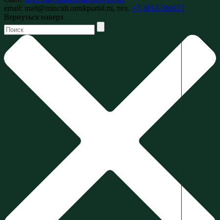
email: mail@mincult.omskportal.ru, тел.
+7-3812-200627
Вернуться наверх