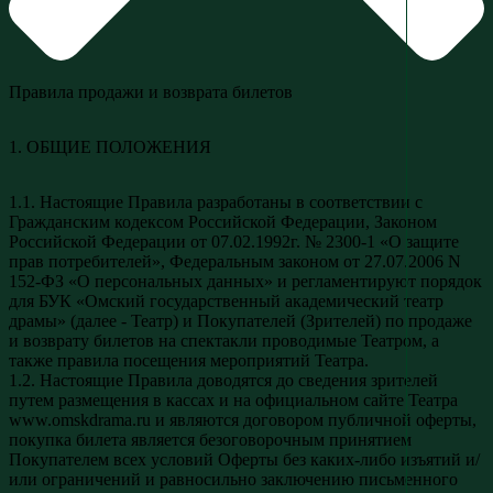
Правила продажи и возврата билетов
1. ОБЩИЕ ПОЛОЖЕНИЯ
1.1. Настоящие Правила разработаны в соответствии с
Гражданским кодексом Российской Федерации, Законом
Российской Федерации от 07.02.1992г. № 2300-1 «О защите
прав потребителей», Федеральным законом от 27.07.2006 N
152-ФЗ «О персональных данных» и регламентируют порядок
для БУК «Омский государственный академический театр
драмы» (далее - Театр) и Покупателей (Зрителей) по продаже
и возврату билетов на спектакли проводимые Театром, а
также правила посещения мероприятий Театра.
1.2. Настоящие Правила доводятся до сведения зрителей
путем размещения в кассах и на официальном сайте Театра
www.omskdrama.ru и являются договором публичной оферты,
покупка билета является безоговорочным принятием
Покупателем всех условий Оферты без каких-либо изъятий и/
или ограничений и равносильно заключению письменного