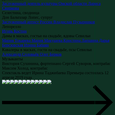
Заслуженный деятель культуры Омской области
Лариса
Свиркова
Селестина, сводница
Дон Бальтазар Лопес, супруг
Заслуженный артист России
Владислав Пузырников
Лепорелло
Игорь Костин
Дамы в масках, гостьи на свадьбе, вдовы Севильи
Мария Токарева
Мария Макушева
Кристина Лапшина
Дарья
Березовская
Ирина Бабаян
Кавалеры в масках, гости на свадьбе, псы Севильи
Александр Соловьёв
Олег Берков
Музыканты
Виктория Сухинина, фортепиано
Сергей Суворов, контрабас
Максим Холод, контрабас
Спектакль ведет Ирина Таджибаева
Премьера состоялась 12
апреля 2019 года