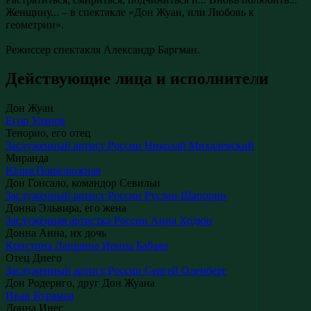
Женщину... – в спектакле «Дон Жуан, или Любовь к
геометрии».
Режиссер спектакля Александр Баргман.
Действующие лица и исполнители
Дон Жуан
Егор Уланов
Тенорио, его отец
Заслуженный артист России
Николай Михалевский
Миранда
Юлия Пошелюжная
Дон Гонсало, командор Севильи
Заслуженный артист России
Руслан Шапорин
Донна Эльвира, его жена
Заслуженная артистка России
Анна Ходюн
Донна Анна, их дочь
Кристина Лапшина
Ирина Бабаян
Отец Диего
Заслуженный артист России
Сергей Оленберг
Дон Родериго, друг Дон Жуана
Иван Курамов
Донна Инес