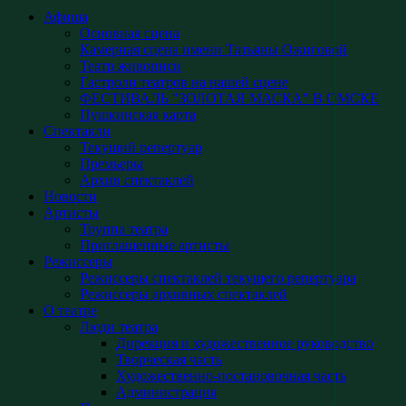
Афиша
Основная сцена
Камерная сцена имени Татьяны Ожиговой
Театр живописи
Гастроли театров на нашей сцене
ФЕСТИВАЛЬ "ЗОЛОТАЯ МАСКА" В ОМСКЕ
Пушкинская карта
Спектакли
Текущий репертуар
Премьеры
Архив спектаклей
Новости
Артисты
Труппа театра
Приглашенные артисты
Режиссеры
Режиссеры спектаклей текущего репертуара
Режиссеры архивных спектаклей
О театре
Люди театра
Дирекция и художественное руководство
Творческая часть
Художественно-постановочная часть
Администрация