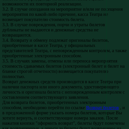
возможности их повторной реализации.
3.2. В случае опоздания на мероприятие и/или не посещения
мероприятия по какой-либо причине, касса Театра не
возмещает покупателю стоимость билета.
3.3. В случае повреждения, порчи и утраты билетов
дубликаты не выдаются и денежные средства не
возвращаются.
3.4. Возврату и обмену подлежат оригиналы билетов,
приобретенные в кассе Театра, у официальных
представителей Театра, с неповрежденным контролем, а также
приобретенные электронным способом.
3.5. В случаях замены, отмены или переноса мероприятия
стоимость сдаваемых билетов (электронный билет и билет на
бланке строгой отчетности) возмещается покупателю
полностью.
Возврат денежных средств производится в кассе Театра при
наличии паспорта или иного документа, удостоверяющего
личность и оригинала билета с неповрежденным контролем с
составлением соответствующего заявления.
Для возврата билетов, приобретенных электронным
способом, необходимо перейти по ссылке
Возврат билетов
, и
в предложенной форме указать номера билетов, которые Вы
хотите вернуть, и соответствующие номера заказов. После
нажатия кнопки "оформить возврат", билеты будут помечены
как возвращенные, а деньги за билеты будут возвращены на