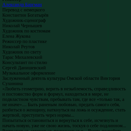
Александр Баргман
Перевод с немецкого
Константин Богатырёв
Художник-сценограф
Николай Чернышев
Художник по костюмам
Елена Жукова
Режиссер по пластике
Николай Реутов
Художник по свету
Тарас Михалевский
Консультант по стилю
Сергей Данишевский
Музыкальное оформление
Заслуженный деятель культуры Омской области
Виктория
Сухинина
«Любить геометрию, верить в незыблемость, справедливость
и постоянство форм и формул, находиться в мире, не
подвластном чувствам, пребывать там, где все «только так, а
не иначе».... Быть раненым любовью, предать самого себя,
разбиться о женщину, наткнуться на ложь и осуждение, стать
жертвой, преступить через нормы...
Попытаться остановиться и вернуться к себе, исчезнуть и
начать новую, уже не свою жизнь, тоскуя о себе подлинном...
Растратиться, смириться, подчиниться и... Вновь полюбить...