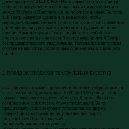
договора (ч.3 ст. 434 ГК РФ). Настоящая Оферта считается
основным документом в официальных взаимоотношениях
между Театром и Покупателем по покупке-продаже Билетов.
1.3. Театр обязуется сделать все возможное, чтобы
мероприятия, заявленные в афише, состоялись в назначенные
дни и время, на должном техническом и художественном
уровне. Администрация Театра оставляет за собой права
вносить изменения в актерский состав мероприятий Театра
без предварительного уведомления. Изменения в актёрском
составе не являются достаточным основанием для возврата
билета
2. ПОРЯДОК ПРОДАЖИ ТЕАТРАЛЬНЫХ БИЛЕТОВ
2.1. Покупатель может приобрести билеты на мероприятия в
кассе театра по будним дням с 10:00 до 19:30 или за час до
начала спектакля по адресу: г.Омск, ул.Ленина, 8а или на
официальном сайте театра www.omskdrama.ru. Билет
представляет собой документ установленной формы,
содержащий информацию об условиях договора с
потребителем. Билет содержит:
•а) наименование и вид услуги;
•б) время оказания услуги (время проведения мероприятия);