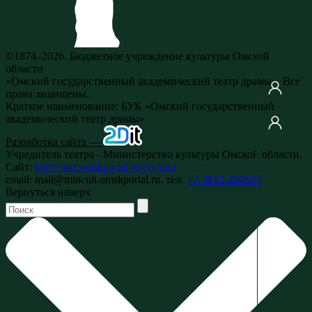
©1874–2026. Бюджетное учреждение культуры Омской
области
«Омский государственный академический театр драмы». Все
права защищены.
Краткое наименование: БУК «Омский государственный
академический театр драмы»
Разработка сайта —
Учредитель театра - Министерство культуры Омской области.
Сайт:
http://mkt.omskportal.ru/oiv/mkt
email: mail@mincult.omskportal.ru, тел.
+7-3812-200627
Вернуться наверх