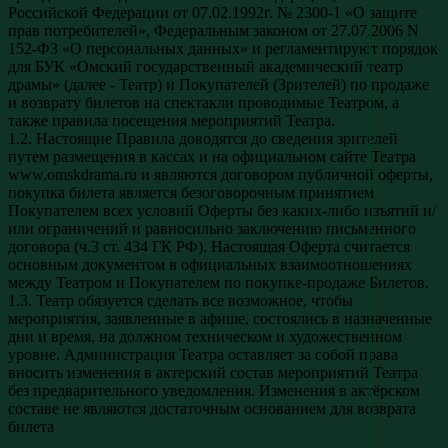
Российской Федерации от 07.02.1992г. № 2300-1 «О защите
прав потребителей», Федеральным законом от 27.07.2006 N
152-ФЗ «О персональных данных» и регламентируют порядок
для БУК «Омский государственный академический театр
драмы» (далее - Театр) и Покупателей (Зрителей) по продаже
и возврату билетов на спектакли проводимые Театром, а
также правила посещения мероприятий Театра.
1.2. Настоящие Правила доводятся до сведения зрителей
путем размещения в кассах и на официальном сайте Театра
www.omskdrama.ru и являются договором публичной оферты,
покупка билета является безоговорочным принятием
Покупателем всех условий Оферты без каких-либо изъятий и/
или ограничений и равносильно заключению письменного
договора (ч.3 ст. 434 ГК РФ). Настоящая Оферта считается
основным документом в официальных взаимоотношениях
между Театром и Покупателем по покупке-продаже Билетов.
1.3. Театр обязуется сделать все возможное, чтобы
мероприятия, заявленные в афише, состоялись в назначенные
дни и время, на должном техническом и художественном
уровне. Администрация Театра оставляет за собой права
вносить изменения в актерский состав мероприятий Театра
без предварительного уведомления. Изменения в актёрском
составе не являются достаточным основанием для возврата
билета