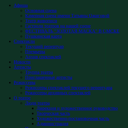
Афиша
Основная сцена
Камерная сцена имени Татьяны Ожиговой
Театр живописи
Гастроли театров на нашей сцене
ФЕСТИВАЛЬ "ЗОЛОТАЯ МАСКА" В ОМСКЕ
Пушкинская карта
Спектакли
Текущий репертуар
Премьеры
Архив спектаклей
Новости
Артисты
Труппа театра
Приглашенные артисты
Режиссеры
Режиссеры спектаклей текущего репертуара
Режиссеры архивных спектаклей
О театре
Люди театра
Дирекция и художественное руководство
Творческая часть
Художественно-постановочная часть
Администрация