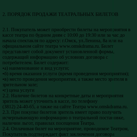
2. ПОРЯДОК ПРОДАЖИ ТЕАТРАЛЬНЫХ БИЛЕТОВ
2.1. Покупатель может приобрести билеты на мероприятия в
кассе театра по будним дням с 10:00 до 19:30 или за час до
начала спектакля по адресу: г.Омск, ул.Ленина, 8а или на
официальном сайте театра www.omskdrama.ru. Билет
представляет собой документ установленной формы,
содержащий информацию об условиях договора с
потребителем. Билет содержит:
•а) наименование и вид услуги;
•б) время оказания услуги (время проведения мероприятия);
•в) место проведения мероприятия, а также место зрителя в
зрительном зале;
•г) цена услуги
2.2. Наличие билетов на конкретные даты и мероприятия
зритель может уточнить в кассе, по телефону
(3812) 24-40-65, а также на сайте Театра www.omskdrama.ru.
2.3. При покупке билетов зритель имеет право получить
исчерпывающую информацию о театральной постановке,
наличии льгот, правилах посещения Театра.
2.4. Оплачивая билет на мероприятие, проводимое Театром,
Покупатель подтверждает факт заключения договора