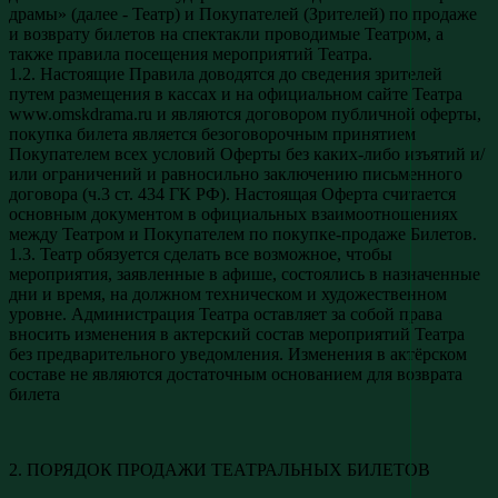
драмы» (далее - Театр) и Покупателей (Зрителей) по продаже
и возврату билетов на спектакли проводимые Театром, а
также правила посещения мероприятий Театра.
1.2. Настоящие Правила доводятся до сведения зрителей
путем размещения в кассах и на официальном сайте Театра
www.omskdrama.ru и являются договором публичной оферты,
покупка билета является безоговорочным принятием
Покупателем всех условий Оферты без каких-либо изъятий и/
или ограничений и равносильно заключению письменного
договора (ч.3 ст. 434 ГК РФ). Настоящая Оферта считается
основным документом в официальных взаимоотношениях
между Театром и Покупателем по покупке-продаже Билетов.
1.3. Театр обязуется сделать все возможное, чтобы
мероприятия, заявленные в афише, состоялись в назначенные
дни и время, на должном техническом и художественном
уровне. Администрация Театра оставляет за собой права
вносить изменения в актерский состав мероприятий Театра
без предварительного уведомления. Изменения в актёрском
составе не являются достаточным основанием для возврата
билета
2. ПОРЯДОК ПРОДАЖИ ТЕАТРАЛЬНЫХ БИЛЕТОВ