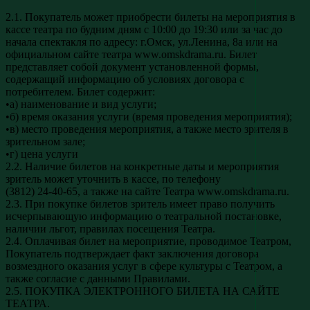
2.1. Покупатель может приобрести билеты на мероприятия в
кассе театра по будним дням с 10:00 до 19:30 или за час до
начала спектакля по адресу: г.Омск, ул.Ленина, 8а или на
официальном сайте театра www.omskdrama.ru. Билет
представляет собой документ установленной формы,
содержащий информацию об условиях договора с
потребителем. Билет содержит:
•а) наименование и вид услуги;
•б) время оказания услуги (время проведения мероприятия);
•в) место проведения мероприятия, а также место зрителя в
зрительном зале;
•г) цена услуги
2.2. Наличие билетов на конкретные даты и мероприятия
зритель может уточнить в кассе, по телефону
(3812) 24-40-65, а также на сайте Театра www.omskdrama.ru.
2.3. При покупке билетов зритель имеет право получить
исчерпывающую информацию о театральной постановке,
наличии льгот, правилах посещения Театра.
2.4. Оплачивая билет на мероприятие, проводимое Театром,
Покупатель подтверждает факт заключения договора
возмездного оказания услуг в сфере культуры с Театром, а
также согласие с данными Правилами.
2.5. ПОКУПКА ЭЛЕКТРОННОГО БИЛЕТА НА САЙТЕ
ТЕАТРА.