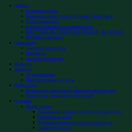
Афиша
Основная сцена
Камерная сцена имени Татьяны Ожиговой
Театр живописи
Гастроли театров на нашей сцене
ФЕСТИВАЛЬ "ЗОЛОТАЯ МАСКА" В ОМСКЕ
Пушкинская карта
Спектакли
Текущий репертуар
Премьеры
Архив спектаклей
Новости
Артисты
Труппа театра
Приглашенные артисты
Режиссеры
Режиссеры спектаклей текущего репертуара
Режиссеры архивных спектаклей
О театре
Люди театра
Дирекция и художественное руководство
Творческая часть
Художественно-постановочная часть
Администрация