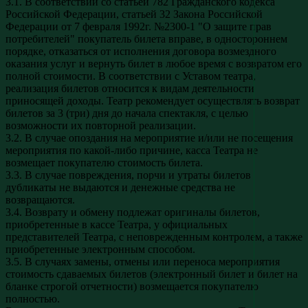
3.1. В соответствии со статьей 782 Гражданского кодекса
Российской Федерации, статьей 32 Закона Российской
Федерации от 7 февраля 1992г. №2300-1 "О защите прав
потребителей" покупатель билета вправе, в одностороннем
порядке, отказаться от исполнения договора возмездного
оказания услуг и вернуть билет в любое время с возвратом его
полной стоимости. В соответствии с Уставом театра,
реализация билетов относится к видам деятельности
приносящей доходы. Театр рекомендует осуществлять возврат
билетов за 3 (три) дня до начала спектакля, с целью
возможности их повторной реализации.
3.2. В случае опоздания на мероприятие и/или не посещения
мероприятия по какой-либо причине, касса Театра не
возмещает покупателю стоимость билета.
3.3. В случае повреждения, порчи и утраты билетов
дубликаты не выдаются и денежные средства не
возвращаются.
3.4. Возврату и обмену подлежат оригиналы билетов,
приобретенные в кассе Театра, у официальных
представителей Театра, с неповрежденным контролем, а также
приобретенные электронным способом.
3.5. В случаях замены, отмены или переноса мероприятия
стоимость сдаваемых билетов (электронный билет и билет на
бланке строгой отчетности) возмещается покупателю
полностью.