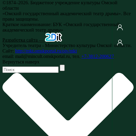
©1874–2026. Бюджетное учреждение культуры Омской
области
«Омский государственный академический театр драмы». Все
права защищены.
Краткое наименование: БУК «Омский государственный
академический театр драмы»
Разработка сайта —
Учредитель театра - Министерство культуры Омской области.
Сайт:
http://mkt.omskportal.ru/oiv/mkt
email: mail@mincult.omskportal.ru, тел.
+7-3812-200627
Вернуться наверх