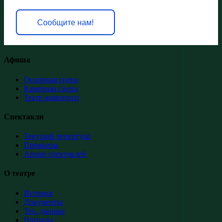
Сообщите нам!
Афиша
Основная сцена
Камерная сцена
Театр живописи
Спектакли
Текущий репертуар
Премьеры
Архив спектаклей
О театре
История
Документы
Тех. данные
Награды