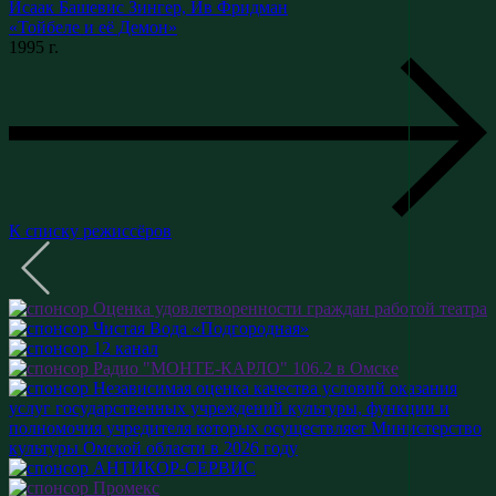
Исаак Башевис Зингер, Ив Фридман
«Тойбеле и её Демон»
1995 г.
К списку режиссёров