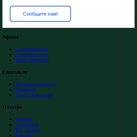
Сообщите нам!
Афиша
Основная сцена
Камерная сцена
Театр живописи
Спектакли
Текущий репертуар
Премьеры
Архив спектаклей
О театре
История
Документы
Тех. данные
Награды