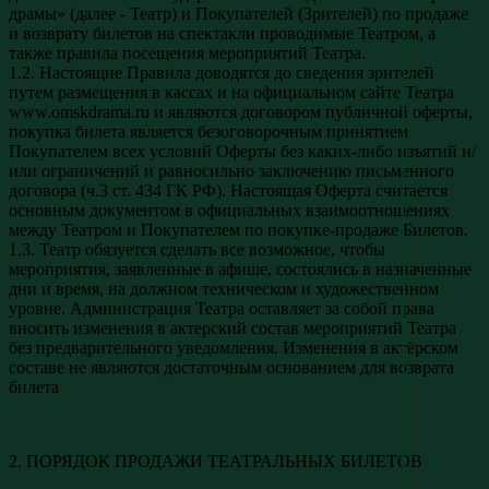
драмы» (далее - Театр) и Покупателей (Зрителей) по продаже
и возврату билетов на спектакли проводимые Театром, а
также правила посещения мероприятий Театра.
1.2. Настоящие Правила доводятся до сведения зрителей
путем размещения в кассах и на официальном сайте Театра
www.omskdrama.ru и являются договором публичной оферты,
покупка билета является безоговорочным принятием
Покупателем всех условий Оферты без каких-либо изъятий и/
или ограничений и равносильно заключению письменного
договора (ч.3 ст. 434 ГК РФ). Настоящая Оферта считается
основным документом в официальных взаимоотношениях
между Театром и Покупателем по покупке-продаже Билетов.
1.3. Театр обязуется сделать все возможное, чтобы
мероприятия, заявленные в афише, состоялись в назначенные
дни и время, на должном техническом и художественном
уровне. Администрация Театра оставляет за собой права
вносить изменения в актерский состав мероприятий Театра
без предварительного уведомления. Изменения в актёрском
составе не являются достаточным основанием для возврата
билета
2. ПОРЯДОК ПРОДАЖИ ТЕАТРАЛЬНЫХ БИЛЕТОВ