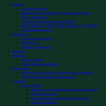
Афиша
Основная сцена
Камерная сцена имени Татьяны Ожиговой
Театр живописи
Гастроли театров на нашей сцене
ФЕСТИВАЛЬ "ЗОЛОТАЯ МАСКА" В ОМСКЕ
Пушкинская карта
Спектакли
Текущий репертуар
Премьеры
Архив спектаклей
Новости
Артисты
Труппа театра
Приглашенные артисты
Режиссеры
Режиссеры спектаклей текущего репертуара
Режиссеры архивных спектаклей
О театре
Люди театра
Дирекция и художественное руководство
Творческая часть
Художественно-постановочная часть
Администрация