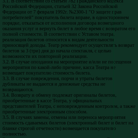
3.1. В соответствии со статьей 782 Гражданского кодекса
Российской Федерации, статьей 32 Закона Российской
Федерации от 7 февраля 1992г. №2300-1 "О защите прав
потребителей" покупатель билета вправе, в одностороннем
порядке, отказаться от исполнения договора возмездного
оказания услуг и вернуть билет в любое время с возвратом его
полной стоимости. В соответствии с Уставом театра,
реализация билетов относится к видам деятельности
приносящей доходы. Театр рекомендует осуществлять возврат
билетов за 3 (три) дня до начала спектакля, с целью
возможности их повторной реализации.
3.2. В случае опоздания на мероприятие и/или не посещения
мероприятия по какой-либо причине, касса Театра не
возмещает покупателю стоимость билета.
3.3. В случае повреждения, порчи и утраты билетов
дубликаты не выдаются и денежные средства не
возвращаются.
3.4. Возврату и обмену подлежат оригиналы билетов,
приобретенные в кассе Театра, у официальных
представителей Театра, с неповрежденным контролем, а также
приобретенные электронным способом.
3.5. В случаях замены, отмены или переноса мероприятия
стоимость сдаваемых билетов (электронный билет и билет на
бланке строгой отчетности) возмещается покупателю
полностью.