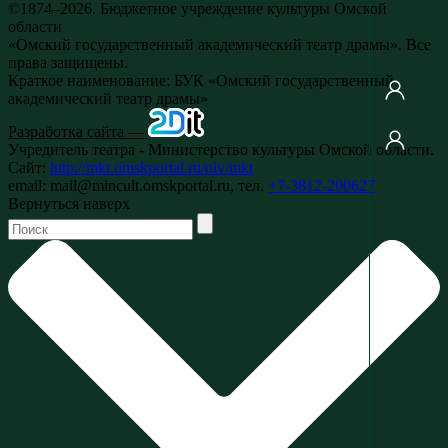
©1874–2026. Бюджетное учреждение культуры Омской
области
«Омский государственный академический театр драмы». Все
права защищены.
Краткое наименование: БУК «Омский государственный
академический театр драмы»
Разработка сайта —
Учредитель театра - Министерство культуры Омской области.
Сайт:
http://mkt.omskportal.ru/oiv/mkt
email: mail@mincult.omskportal.ru, тел.
+7-3812-200627
Вернуться наверх