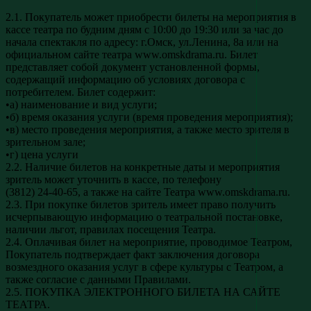
2.1. Покупатель может приобрести билеты на мероприятия в
кассе театра по будним дням с 10:00 до 19:30 или за час до
начала спектакля по адресу: г.Омск, ул.Ленина, 8а или на
официальном сайте театра www.omskdrama.ru. Билет
представляет собой документ установленной формы,
содержащий информацию об условиях договора с
потребителем. Билет содержит:
•а) наименование и вид услуги;
•б) время оказания услуги (время проведения мероприятия);
•в) место проведения мероприятия, а также место зрителя в
зрительном зале;
•г) цена услуги
2.2. Наличие билетов на конкретные даты и мероприятия
зритель может уточнить в кассе, по телефону
(3812) 24-40-65, а также на сайте Театра www.omskdrama.ru.
2.3. При покупке билетов зритель имеет право получить
исчерпывающую информацию о театральной постановке,
наличии льгот, правилах посещения Театра.
2.4. Оплачивая билет на мероприятие, проводимое Театром,
Покупатель подтверждает факт заключения договора
возмездного оказания услуг в сфере культуры с Театром, а
также согласие с данными Правилами.
2.5. ПОКУПКА ЭЛЕКТРОННОГО БИЛЕТА НА САЙТЕ
ТЕАТРА.