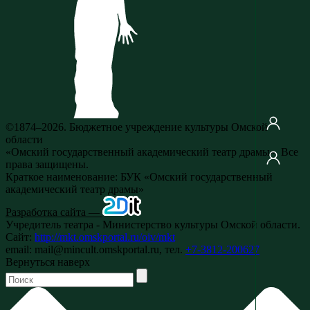
©1874–2026. Бюджетное учреждение культуры Омской
области
«Омский государственный академический театр драмы». Все
права защищены.
Краткое наименование: БУК «Омский государственный
академический театр драмы»
Разработка сайта —
Учредитель театра - Министерство культуры Омской области.
Сайт:
http://mkt.omskportal.ru/oiv/mkt
email: mail@mincult.omskportal.ru, тел.
+7-3812-200627
Вернуться наверх