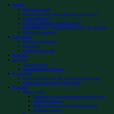
Афиша
Основная сцена
Камерная сцена имени Татьяны Ожиговой
Театр живописи
Гастроли театров на нашей сцене
ФЕСТИВАЛЬ "ЗОЛОТАЯ МАСКА" В ОМСКЕ
Пушкинская карта
Спектакли
Текущий репертуар
Премьеры
Архив спектаклей
Новости
Артисты
Труппа театра
Приглашенные артисты
Режиссеры
Режиссеры спектаклей текущего репертуара
Режиссеры архивных спектаклей
О театре
Люди театра
Дирекция и художественное руководство
Творческая часть
Художественно-постановочная часть
Администрация