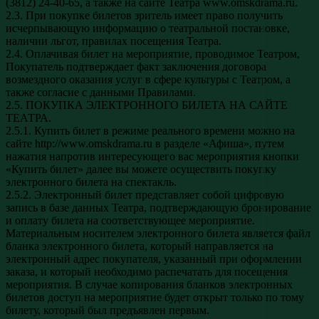
(3812) 24-40-65, а также на сайте Театра www.omskdrama.ru.
2.3. При покупке билетов зритель имеет право получить
исчерпывающую информацию о театральной постановке,
наличии льгот, правилах посещения Театра.
2.4. Оплачивая билет на мероприятие, проводимое Театром,
Покупатель подтверждает факт заключения договора
возмездного оказания услуг в сфере культуры с Театром, а
также согласие с данными Правилами.
2.5. ПОКУПКА ЭЛЕКТРОННОГО БИЛЕТА НА САЙТЕ
ТЕАТРА.
2.5.1. Купить билет в режиме реального времени можно на
сайте http://www.omskdrama.ru в разделе «Афиша», путем
нажатия напротив интересующего вас мероприятия кнопки
«Купить билет» далее вы можете осуществить покупку
электронного билета на спектакль.
2.5.2. Электронный билет представляет собой цифровую
запись в базе данных Театра, подтверждающую бронирование
и оплату билета на соответствующее мероприятие.
Материальным носителем электронного билета является файл
бланка электронного билета, который направляется на
электронный адрес покупателя, указанный при оформлении
заказа, и который необходимо распечатать для посещения
мероприятия. В случае копирования бланков электронных
билетов доступ на мероприятие будет открыт только по тому
билету, который был предъявлен первым.