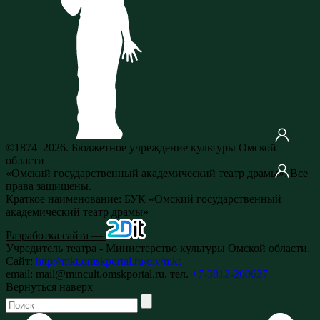
©1874–2026. Бюджетное учреждение культуры Омской
области
«Омский государственный академический театр драмы». Все
права защищены.
Краткое наименование: БУК «Омский государственный
академический театр драмы»
Разработка сайта —
Учредитель театра - Министерство культуры Омской области.
Сайт:
http://mkt.omskportal.ru/oiv/mkt
email: mail@mincult.omskportal.ru, тел.
+7-3812-200627
Вернуться наверх