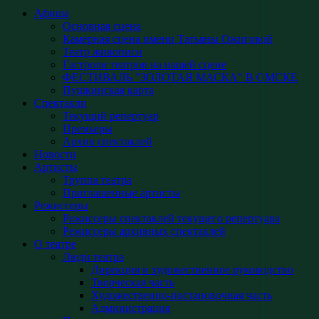
Афиша
Основная сцена
Камерная сцена имени Татьяны Ожиговой
Театр живописи
Гастроли театров на нашей сцене
ФЕСТИВАЛЬ "ЗОЛОТАЯ МАСКА" В ОМСКЕ
Пушкинская карта
Спектакли
Текущий репертуар
Премьеры
Архив спектаклей
Новости
Артисты
Труппа театра
Приглашенные артисты
Режиссеры
Режиссеры спектаклей текущего репертуара
Режиссеры архивных спектаклей
О театре
Люди театра
Дирекция и художественное руководство
Творческая часть
Художественно-постановочная часть
Администрация