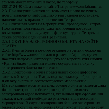
зритель может уточнить в кассе, по телефону
(3812) 24-40-65, а также на сайте Театра www.omskdrama.ru.
2.3. При покупке билетов зритель имеет право получить
исчерпывающую информацию о театральной постановке,
наличии льгот, правилах посещения Театра.
2.4. Оплачивая билет на мероприятие, проводимое Театром,
Покупатель подтверждает факт заключения договора
возмездного оказания услуг в сфере культуры с Театром, а
также согласие с данными Правилами.
2.5. ПОКУПКА ЭЛЕКТРОННОГО БИЛЕТА НА САЙТЕ
ТЕАТРА.
2.5.1. Купить билет в режиме реального времени можно на
сайте http://www.omskdrama.ru в разделе «Афиша», путем
нажатия напротив интересующего вас мероприятия кнопки
«Купить билет» далее вы можете осуществить покупку
электронного билета на спектакль.
2.5.2. Электронный билет представляет собой цифровую
запись в базе данных Театра, подтверждающую бронирование
и оплату билета на соответствующее мероприятие.
Материальным носителем электронного билета является файл
бланка электронного билета, который направляется на
электронный адрес покупателя, указанный при оформлении
заказа, и который необходимо распечатать для посещения
мероприятия. В случае копирования бланков электронных
билетов доступ на мероприятие будет открыт только по тому