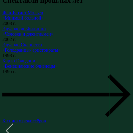
Спектакли прошлых лет
Жан-Батист Мольер
«Мнимый больной»
2008 г.
Эдуардо де Филиппо
«Человек и джентльмен»
2002 г.
Эдуардо Скарпетта
«Голодранцы- аристократы»
1998 г.
Карло Гольдони
«Венецианские близнецы»
1995 г.
К списку режиссёров