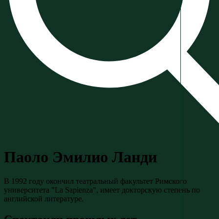
Паоло Эмилио Ланди
В 1992 году окончил театральный факультет Римского
университета "La Sapienza", имеет докторскую степень по
английской литературе.