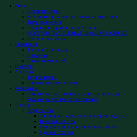
Афиша
Основная сцена
Камерная сцена имени Татьяны Ожиговой
Театр живописи
Гастроли театров на нашей сцене
ФЕСТИВАЛЬ "ЗОЛОТАЯ МАСКА" В ОМСКЕ
Пушкинская карта
Спектакли
Текущий репертуар
Премьеры
Архив спектаклей
Новости
Артисты
Труппа театра
Приглашенные артисты
Режиссеры
Режиссеры спектаклей текущего репертуара
Режиссеры архивных спектаклей
О театре
Люди театра
Дирекция и художественное руководство
Творческая часть
Художественно-постановочная часть
Администрация