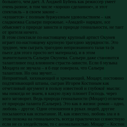
большего, чем дает. А Анджей Бубень как режиссер умеет
очень разное, в том числе «хорошо сделанное», и этот
спектакль – в своем законе –
«кушается» с полным буржуазным удовольствием – как
сладкоежка Сальери пирожные. «Амадей» наряден, все
объясняет о природе зависти и природе гениальности, не таит
от зрителя ничего.
В этом спектакле по-настоящему крупный артист Окунев
играет по-настоящему крупную трагедию заурядности. Это
труднее, чем сыграть трагедию непризнанного таланта (в
пьесе для этого просто нет материала), и в этом
значительность Сальери Окунева. Сальери даже становится
талантливее под влиянием страсти-зависти. Если б музыка
Моцарта не звучала – я б еще поверила, что Сальери
талантлив. Но она звучит…
Неприятный, хихикающий и хрюкающий, Моцарт, постоянно
подтягивающий штаны, сыгран Игорем Костиным как
отчетливый аргумент в пользу известной и глубокой мысли:
мы никогда не знаем, в какую лужу плюнет Господь, через
кого заговорит. Ведь природа гениальности (Моцарт) отлична
от природы таланта (Сальери). Это как в жизни: роман – одно,
любовь – другое. Одни отношения в руках людей, другие
посылаются как испытание. И, как известно, любовь зла и в
этом похожа на гениальность, всегда практически совместную
если не со злодейством, то с аномальностью. Моцарт – Костин