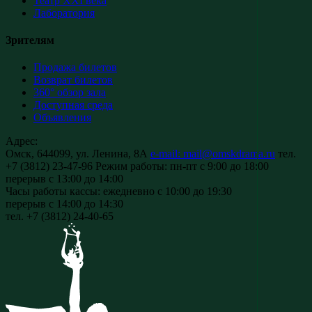
Театр XXI века
Лаборатория
Зрителям
Продажа билетов
Возврат билетов
360° обзор зала
Доступная среда
Объявления
Адрес:
Омск, 644099, ул. Ленина, 8А
e-mail: mail@omskdrama.ru
тел.
+7 (3812) 23-47-96
Режим работы:
пн-пт с 9:00 до 18:00
перерыв с 13:00 до 14:00
Часы работы кассы:
ежедневно с 10:00 до 19:30
перерыв с 14:00 до 14:30
тел. +7 (3812) 24-40-65