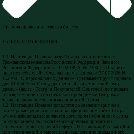
Правила продажи и возврата билетов
1. ОБЩИЕ ПОЛОЖЕНИЯ
1.1. Настоящие Правила разработаны в соответствии с
Гражданским кодексом Российской Федерации, Законом
Российской Федерации от 07.02.1992г. № 2300-1 «О защите
прав потребителей», Федеральным законом от 27.07.2006 N
152-ФЗ «О персональных данных» и регламентируют порядок
для БУК «Омский государственный академический театр
драмы» (далее - Театр) и Покупателей (Зрителей) по продаже
и возврату билетов на спектакли проводимые Театром, а
также правила посещения мероприятий Театра.
1.2. Настоящие Правила доводятся до сведения зрителей
путем размещения в кассах и на официальном сайте Театра
www.omskdrama.ru и являются договором публичной оферты,
покупка билета является безоговорочным принятием
Покупателем всех условий Оферты без каких-либо изъятий и/
или ограничений и равносильно заключению письменного