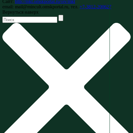
Сайт:
http://mkt.omskportal.ru/oiv/mkt
email: mail@mincult.omskportal.ru, тел.
+7-3812-200627
Вернуться наверх