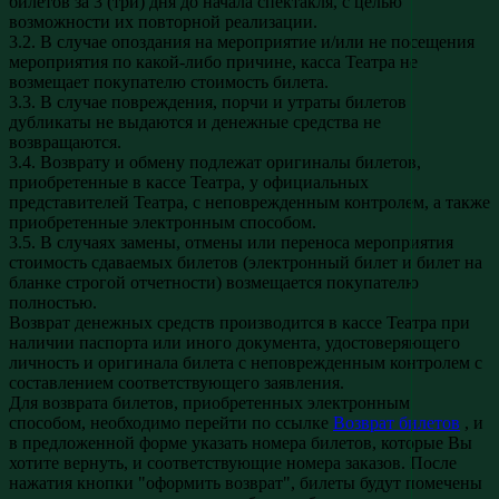
билетов за 3 (три) дня до начала спектакля, с целью
возможности их повторной реализации.
3.2. В случае опоздания на мероприятие и/или не посещения
мероприятия по какой-либо причине, касса Театра не
возмещает покупателю стоимость билета.
3.3. В случае повреждения, порчи и утраты билетов
дубликаты не выдаются и денежные средства не
возвращаются.
3.4. Возврату и обмену подлежат оригиналы билетов,
приобретенные в кассе Театра, у официальных
представителей Театра, с неповрежденным контролем, а также
приобретенные электронным способом.
3.5. В случаях замены, отмены или переноса мероприятия
стоимость сдаваемых билетов (электронный билет и билет на
бланке строгой отчетности) возмещается покупателю
полностью.
Возврат денежных средств производится в кассе Театра при
наличии паспорта или иного документа, удостоверяющего
личность и оригинала билета с неповрежденным контролем с
составлением соответствующего заявления.
Для возврата билетов, приобретенных электронным
способом, необходимо перейти по ссылке
Возврат билетов
, и
в предложенной форме указать номера билетов, которые Вы
хотите вернуть, и соответствующие номера заказов. После
нажатия кнопки "оформить возврат", билеты будут помечены