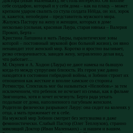
Доктора (Иван Маленьких), не столь интересно. Он вполне
себе солдафон, который и у себя дома – как на плацу – может
крепким ударом свалить со стула солдата Нёйда, он зол, зорок
и, кажется, непобедим – представитель мужского мира.
Жалуясь Пастору на жену и женщин, которых в доме
несколько (сильная, красивая Лаура, старая нянька – Валерия
Прокоп, Берта –
Кристина Лапшина и мать Лауры, паралитические зовы
которой – постоянный звуковой фон больной жизни), он явно
ненавидит этот женский мир. Коротко и яростно выпивает,
резко отворачивается, завидев жену, затравленно делая вид,
что работает…
М. Окунев и А. Ходюн (Лаура) не дают намека на бывшую
когда-то между супругами близость. Их герои уже давно
находятся в состоянии гибридной войны, и Зобнин строит их
отношения как жесткие и вполне хамские со стороны
Ротмистра. Спектакль мог бы называться «Нелюбовь» за тем
исключением, что ребенок не исчезает из семьи, как в фильме
Звягинцева, хотя и хочет исчезнуть: Берта рада уехать
подальше от дома, наполненного пагубным женским.
Родители физически разрывают Лауру: она сидит на коленях у
отца, а мать прижимает ее к себе.
На мужской мир Зобнин смотрит без энтузиазма и даже
феминистически. Слабый Пастор (Олег Теплоухов), странно
мямлящий Доктор (Иван Маленьких) – и нашим и вашим.