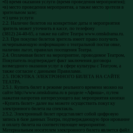
•б) время оказания услуги (время проведения мероприятия);
•в) место проведения мероприятия, а также место зрителя в
зрительном зале;
•г) цена услуги
2.2. Наличие билетов на конкретные даты и мероприятия
зритель может уточнить в кассе, по телефону
(3812) 24-40-65, а также на сайте Театра www.omskdrama.ru.
2.3. При покупке билетов зритель имеет право получить
исчерпывающую информацию о театральной постановке,
наличии льгот, правилах посещения Театра.
2.4. Оплачивая билет на мероприятие, проводимое Театром,
Покупатель подтверждает факт заключения договора
возмездного оказания услуг в сфере культуры с Театром, а
также согласие с данными Правилами.
2.5. ПОКУПКА ЭЛЕКТРОННОГО БИЛЕТА НА САЙТЕ
ТЕАТРА.
2.5.1. Купить билет в режиме реального времени можно на
сайте http://www.omskdrama.ru в разделе «Афиша», путем
нажатия напротив интересующего вас мероприятия кнопки
«Купить билет» далее вы можете осуществить покупку
электронного билета на спектакль.
2.5.2. Электронный билет представляет собой цифровую
запись в базе данных Театра, подтверждающую бронирование
и оплату билета на соответствующее мероприятие.
Материальным носителем электронного билета является файл