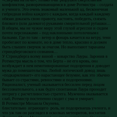
конфликтом, разворачивающимся в доме Ротмистра – солдата
и ученого. Это очень знакомый маленький ад, бесконечная
гибридная война каждого с каждым, когда каждый каждому
обязан доказать свою правоту, настоять, победить, связать
близкого (или далекого) рукавами смирительной рубашки…
В общем, мы не чужие миру этой глухой агрессии и сидим
почти персонажами – под наклонными потолочными
балками. Где-то там – ветер и фонарь качается на ветру, тени
пробегают по комнате, но в доме тепло, красиво и должен
быть слышен сверчок за очагом. Но выползают тараканы
стриндберговского сознания…
У Стриндберга всему виной – коварство Лауры. Заронив в
Ротмистра мысль о том, что Берта – не его кровь, она
возбуждает в нем немотивированные подозрения и доводит
мужа до помешательства. Любой логический довод лишь
«подкармливает» его нарастающее безумие, как это обычно
бывает со страстями, ревностями и подозрениями.
Рационалист, ученый оказывается бессилен перед лицом
бессознательного, а как будто спонтанная Лаура проводит
интригу с расчетливостью стратега. Мужчина оказывается
слаб, Ротмистр постепенно сходит с ума и умирает.
В Ротмистре Михаила Окунева,
блистательно играющего роль, не подозреваешь ученого, и
что уж там он разглядел в осколках метеоритов, восхитив