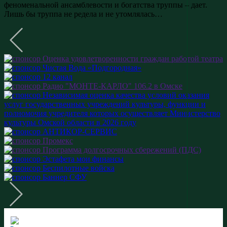
феноменальной ансамблевости и богатства труппы – дает.
Лишь бы труппа не редела и не утомлялась…