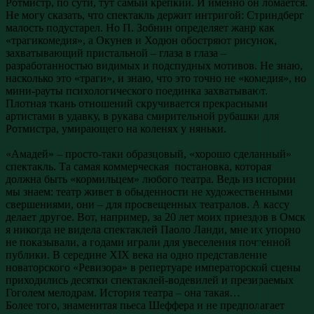
Ротмистр, по сути, тут самый крепкий. И именно он ломается.
Не могу сказать, что спектакль держит интригой: Стриндберг
малость подустарел. Но П. Зобнин определяет жанр как
«трагикомедия», а Окунев и Ходюн обостряют рисунок,
захватывающий пристальной – глаза в глаза –
разработанностью видимых и подспудных мотивов. Не знаю,
насколько это «траги», и знаю, что это точно не «комедия», но
мини-рауты психологического поединка захватывают.
Плотная ткань отношений скручивается прекрасными
артистами в удавку, в рукава смирительной рубашки для
Ротмистра, умирающего на коленях у няньки.
«Амадей» – просто-таки образцовый, «хорошо сделанный»
спектакль. Та самая коммерческая постановка, которая
должна быть «кормильцем» любого театра. Ведь из истории
мы знаем: театр живет в обыденности не художественными
свершениями, они – для просвещенных театралов. А кассу
делает другое. Вот, например, за 20 лет моих приездов в Омск
я никогда не видела спектаклей Паоло Ланди, мне их упорно
не показывали, а годами играли для увеселения почтенной
публики. В середине ХIХ века на одно представление
новаторского «Ревизора» в репертуаре императорской сцены
приходились десятки спектаклей-водевилей и презираемых
Гоголем мелодрам. История театра – она такая…
Более того, знаменитая пьеса Шеффера и не предполагает