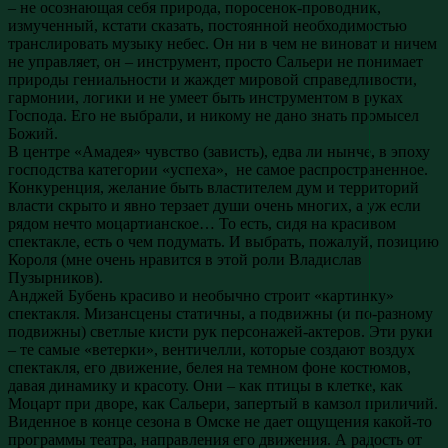
– не осознающая себя природа, поросенок-проводник,
измученный, кстати сказать, постоянной необходимостью
транслировать музыку небес. Он ни в чем не виноват и ничем
не управляет, он – инструмент, просто Сальери не понимает
природы гениальности и жаждет мировой справедливости,
гармонии, логики и не умеет быть инструментом в руках
Господа. Его не выбрали, и никому не дано знать промысел
Божий.
В центре «Амадея» чувство (зависть), едва ли нынче, в эпоху
господства категории «успеха», не самое распространенное.
Конкуренция, желание быть властителем дум и территорий
власти скрыто и явно терзает души очень многих, а уж если
рядом нечто моцартианское… То есть, сидя на красивом
спектакле, есть о чем подумать. И выбрать, пожалуй, позицию
Короля (мне очень нравится в этой роли Владислав
Пузырников).
Анджей Бубень красиво и необычно строит «картинку»
спектакля. Мизансцены статичны, а подвижны (и по-разному
подвижны) светлые кисти рук персонажей-актеров. Эти руки
– те самые «ветерки», вентичелли, которые создают воздух
спектакля, его движение, белея на темном фоне костюмов,
давая динамику и красоту. Они – как птицы в клетке, как
Моцарт при дворе, как Сальери, запертый в камзол приличий.
Виденное в конце сезона в Омске не дает ощущения какой-то
программы театра, направления его движения. А радость от