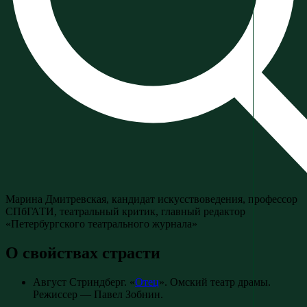
Марина Дмитревская, кандидат искусствоведения, профессор
СПбГАТИ, театральный критик, главный редактор
«Петербургского театрального журнала»
О свойствах страсти
Август Стриндберг. «
Отец
». Омский театр драмы.
Режиссер — Павел Зобнин.