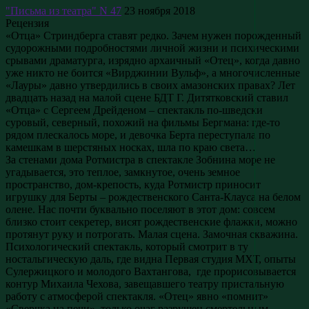
"Письма из театра" N 47
23 ноября 2018
Рецензия
«Отца» Стриндберга ставят редко. Зачем нужен порожденный
судорожными подробностями личной жизни и психическими
срывами драматурга, изрядно архаичный «Отец», когда давно
уже никто не боится «Вирджинии Вульф», а многочисленные
«Лауры» давно утвердились в своих амазонских правах? Лет
двадцать назад на малой сцене БДТ Г. Дитятковский ставил
«Отца» с Сергеем Дрейденом – спектакль по-шведски
суровый, северный, похожий на фильмы Бергмана: где-то
рядом плескалось море, и девочка Берта переступала по
камешкам в шерстяных носках, шла по краю света…
За стенами дома Ротмистра в спектакле Зобнина море не
угадывается, это теплое, замкнутое, очень земное
пространство, дом-крепость, куда Ротмистр приносит
игрушку для Берты – рождественского Санта-Клауса на белом
олене. Нас почти буквально поселяют в этот дом: совсем
близко стоит секретер, висят рождественские флажки, можно
протянут руку и потрогать. Малая сцена. Замочная скважина.
Психологический спектакль, который смотрит в ту
ностальгическую даль, где видна Первая студия МХТ, опыты
Сулержицкого и молодого Вахтангова, где прорисовывается
контур Михаила Чехова, завещавшего театру пристальную
работу с атмосферой спектакля. «Отец» явно «помнит»
«Сверчка на печи», только очаг разрушен смертельным