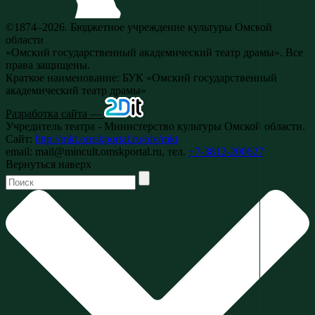
©1874–2026. Бюджетное учреждение культуры Омской
области
«Омский государственный академический театр драмы». Все
права защищены.
Краткое наименование: БУК «Омский государственный
академический театр драмы»
Разработка сайта —
Учредитель театра - Министерство культуры Омской области.
Сайт:
http://mkt.omskportal.ru/oiv/mkt
email: mail@mincult.omskportal.ru, тел.
+7-3812-200627
Вернуться наверх