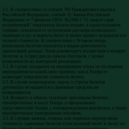
3.1. В соответствии со статьей 782 Гражданского кодекса
Российской Федерации, статьей 32 Закона Российской
Федерации от 7 февраля 1992г. №2300-1 "О защите прав
потребителей" покупатель билета вправе, в одностороннем
порядке, отказаться от исполнения договора возмездного
оказания услуг и вернуть билет в любое время с возвратом его
полной стоимости. В соответствии с Уставом театра,
реализация билетов относится к видам деятельности
приносящей доходы. Театр рекомендует осуществлять возврат
билетов за 3 (три) дня до начала спектакля, с целью
возможности их повторной реализации.
3.2. В случае опоздания на мероприятие и/или не посещения
мероприятия по какой-либо причине, касса Театра не
возмещает покупателю стоимость билета.
3.3. В случае повреждения, порчи и утраты билетов
дубликаты не выдаются и денежные средства не
возвращаются.
3.4. Возврату и обмену подлежат оригиналы билетов,
приобретенные в кассе Театра, у официальных
представителей Театра, с неповрежденным контролем, а также
приобретенные электронным способом.
3.5. В случаях замены, отмены или переноса мероприятия
стоимость сдаваемых билетов (электронный билет и билет на
бланке строгой отчетности) возмещается покупателю