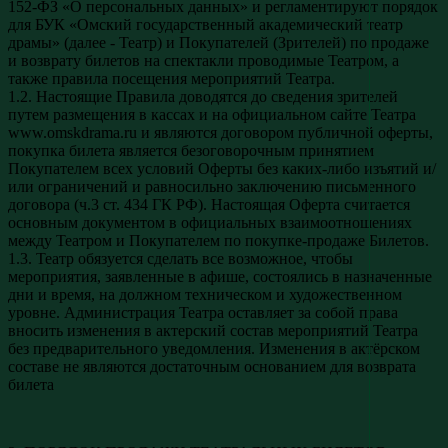
152-ФЗ «О персональных данных» и регламентируют порядок
для БУК «Омский государственный академический театр
драмы» (далее - Театр) и Покупателей (Зрителей) по продаже
и возврату билетов на спектакли проводимые Театром, а
также правила посещения мероприятий Театра.
1.2. Настоящие Правила доводятся до сведения зрителей
путем размещения в кассах и на официальном сайте Театра
www.omskdrama.ru и являются договором публичной оферты,
покупка билета является безоговорочным принятием
Покупателем всех условий Оферты без каких-либо изъятий и/
или ограничений и равносильно заключению письменного
договора (ч.3 ст. 434 ГК РФ). Настоящая Оферта считается
основным документом в официальных взаимоотношениях
между Театром и Покупателем по покупке-продаже Билетов.
1.3. Театр обязуется сделать все возможное, чтобы
мероприятия, заявленные в афише, состоялись в назначенные
дни и время, на должном техническом и художественном
уровне. Администрация Театра оставляет за собой права
вносить изменения в актерский состав мероприятий Театра
без предварительного уведомления. Изменения в актёрском
составе не являются достаточным основанием для возврата
билета