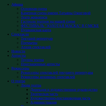
Афиша
Основная сцена
Камерная сцена имени Татьяны Ожиговой
Театр живописи
Гастроли театров на нашей сцене
ФЕСТИВАЛЬ "ЗОЛОТАЯ МАСКА" В ОМСКЕ
Пушкинская карта
Спектакли
Текущий репертуар
Премьеры
Архив спектаклей
Новости
Артисты
Труппа театра
Приглашенные артисты
Режиссеры
Режиссеры спектаклей текущего репертуара
Режиссеры архивных спектаклей
О театре
Люди театра
Дирекция и художественное руководство
Творческая часть
Художественно-постановочная часть
Администрация