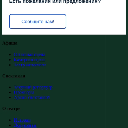
Есть пожелания или предложения?
Сообщите нам!
Афиша
Основная сцена
Камерная сцена
Театр живописи
Спектакли
Текущий репертуар
Премьеры
Архив спектаклей
О театре
История
Документы