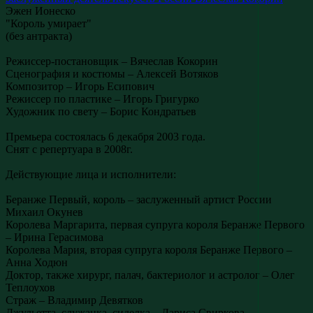
Эжен Ионеско
"Король умирает"
(без антракта)
Режиссер-постановщик – Вячеслав Кокорин
Сценография и костюмы – Алексей Вотяков
Композитор – Игорь Есипович
Режиссер по пластике – Игорь Григурко
Художник по свету – Борис Кондратьев
Премьера состоялась 6 декабря 2003 года.
Снят с репертуара в 2008г.
Действующие лица и исполнители:
Беранже Первый, король – заслуженный артист России
Михаил Окунев
Королева Маргарита, первая супруга короля Беранже Первого
– Ирина Герасимова
Королева Мария, вторая супруга короля Беранже Первого –
Анна Ходюн
Доктор, также хирург, палач, бактериолог и астролог – Олег
Теплоухов
Страж – Владимир Девятков
Джульетта, служанка, сиделка – Лариса Свиркова