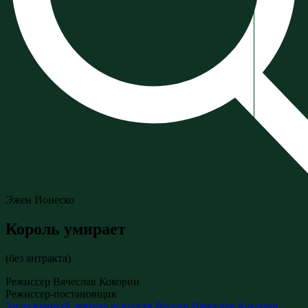
Эжен Ионеско
Король умирает
(без антракта)
Режиссер Вячеслав Кокорин
Режиссер-постановщик
Заслуженный деятель искусств России
Вячеслав Кокорин