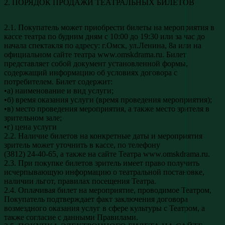
2. ПОРЯДОК ПРОДАЖИ ТЕАТРАЛЬНЫХ БИЛЕТОВ
2.1. Покупатель может приобрести билеты на мероприятия в
кассе театра по будним дням с 10:00 до 19:30 или за час до
начала спектакля по адресу: г.Омск, ул.Ленина, 8а или на
официальном сайте театра www.omskdrama.ru. Билет
представляет собой документ установленной формы,
содержащий информацию об условиях договора с
потребителем. Билет содержит:
•а) наименование и вид услуги;
•б) время оказания услуги (время проведения мероприятия);
•в) место проведения мероприятия, а также место зрителя в
зрительном зале;
•г) цена услуги
2.2. Наличие билетов на конкретные даты и мероприятия
зритель может уточнить в кассе, по телефону
(3812) 24-40-65, а также на сайте Театра www.omskdrama.ru.
2.3. При покупке билетов зритель имеет право получить
исчерпывающую информацию о театральной постановке,
наличии льгот, правилах посещения Театра.
2.4. Оплачивая билет на мероприятие, проводимое Театром,
Покупатель подтверждает факт заключения договора
возмездного оказания услуг в сфере культуры с Театром, а
также согласие с данными Правилами.