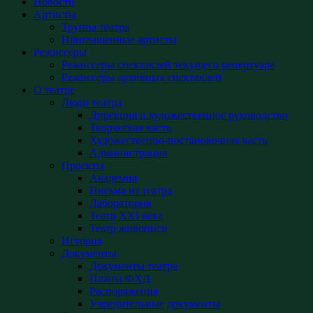
Новости
Артисты
Труппа театра
Приглашенные артисты
Режиссеры
Режиссеры спектаклей текущего репертуара
Режиссеры архивных спектаклей
О театре
Люди театра
Дирекция и художественное руководство
Творческая часть
Художественно-постановочная часть
Администрация
Проекты
Академия
Письма из театра
Лаборатория
Театр XXI века
Театр живописи
История
Документы
Документы театра
Планы ФХД
Распоряжения
Учредительные документы