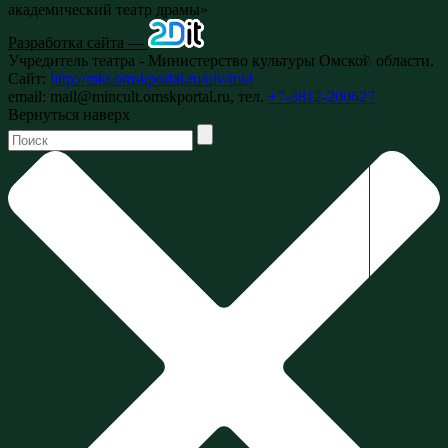
академический театр драмы»
Разработка сайта —
Учредитель театра - Министерство культуры Омской области.
Сайт:
http://mkt.omskportal.ru/oiv/mkt
email: mail@mincult.omskportal.ru, тел.
+7-3812-200627
Вернуться наверх