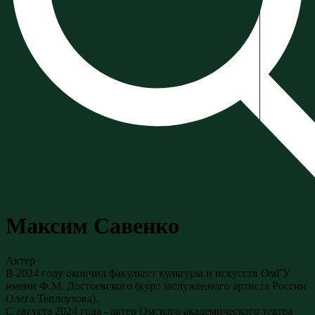
Максим Савенко
Актер
В 2024 году окончил факультет культуры и искусств ОмГУ
имени Ф.М. Достоевского (курс заслуженного артиста России
Олега Теплоухова).
С августа 2024 года - актер Омского академического театра