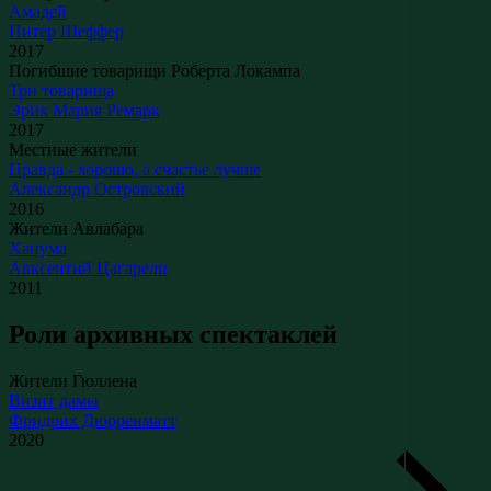
Амадей
Питер Шеффер
2017
Погибшие товарищи Роберта Локампа
Три товарища
Эрих Мария Ремарк
2017
Местные жители
Правда - хорошо, а счастье лучше
Александр Островский
2016
Жители Авлабара
Ханума
Авксентий Цагарели
2011
Роли архивных спектаклей
Жители Гюллена
Визит дамы
Фридрих Дюрренматт
2020