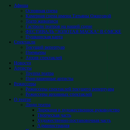
Афиша
Основная сцена
Камерная сцена имени Татьяны Ожиговой
Театр живописи
Гастроли театров на нашей сцене
ФЕСТИВАЛЬ "ЗОЛОТАЯ МАСКА" В ОМСКЕ
Пушкинская карта
Спектакли
Текущий репертуар
Премьеры
Архив спектаклей
Новости
Артисты
Труппа театра
Приглашенные артисты
Режиссеры
Режиссеры спектаклей текущего репертуара
Режиссеры архивных спектаклей
О театре
Люди театра
Дирекция и художественное руководство
Творческая часть
Художественно-постановочная часть
Администрация