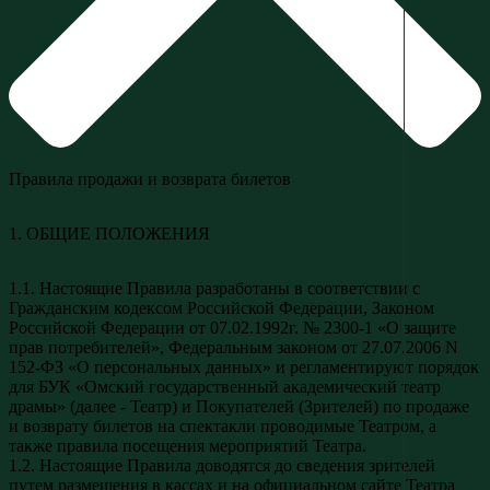
Правила продажи и возврата билетов
1. ОБЩИЕ ПОЛОЖЕНИЯ
1.1. Настоящие Правила разработаны в соответствии с
Гражданским кодексом Российской Федерации, Законом
Российской Федерации от 07.02.1992г. № 2300-1 «О защите
прав потребителей», Федеральным законом от 27.07.2006 N
152-ФЗ «О персональных данных» и регламентируют порядок
для БУК «Омский государственный академический театр
драмы» (далее - Театр) и Покупателей (Зрителей) по продаже
и возврату билетов на спектакли проводимые Театром, а
также правила посещения мероприятий Театра.
1.2. Настоящие Правила доводятся до сведения зрителей
путем размещения в кассах и на официальном сайте Театра