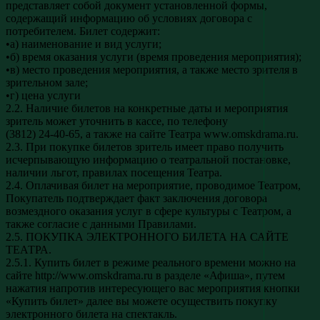
представляет собой документ установленной формы,
содержащий информацию об условиях договора с
потребителем. Билет содержит:
•а) наименование и вид услуги;
•б) время оказания услуги (время проведения мероприятия);
•в) место проведения мероприятия, а также место зрителя в
зрительном зале;
•г) цена услуги
2.2. Наличие билетов на конкретные даты и мероприятия
зритель может уточнить в кассе, по телефону
(3812) 24-40-65, а также на сайте Театра www.omskdrama.ru.
2.3. При покупке билетов зритель имеет право получить
исчерпывающую информацию о театральной постановке,
наличии льгот, правилах посещения Театра.
2.4. Оплачивая билет на мероприятие, проводимое Театром,
Покупатель подтверждает факт заключения договора
возмездного оказания услуг в сфере культуры с Театром, а
также согласие с данными Правилами.
2.5. ПОКУПКА ЭЛЕКТРОННОГО БИЛЕТА НА САЙТЕ
ТЕАТРА.
2.5.1. Купить билет в режиме реального времени можно на
сайте http://www.omskdrama.ru в разделе «Афиша», путем
нажатия напротив интересующего вас мероприятия кнопки
«Купить билет» далее вы можете осуществить покупку
электронного билета на спектакль.