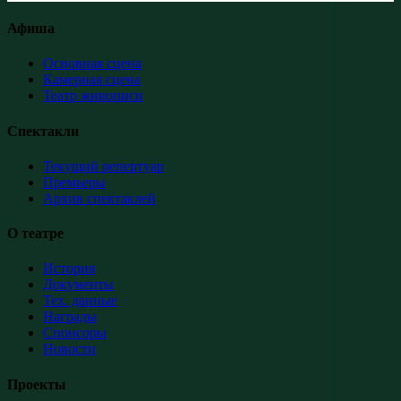
Афиша
Основная сцена
Камерная сцена
Театр живописи
Спектакли
Текущий репертуар
Премьеры
Архив спектаклей
О театре
История
Документы
Тех. данные
Награды
Спонсоры
Новости
Проекты