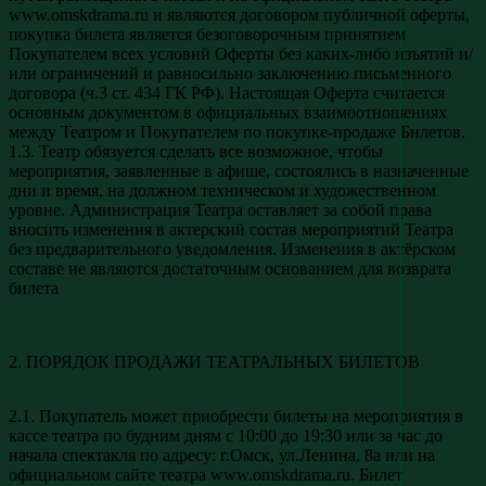
www.omskdrama.ru и являются договором публичной оферты,
покупка билета является безоговорочным принятием
Покупателем всех условий Оферты без каких-либо изъятий и/
или ограничений и равносильно заключению письменного
договора (ч.3 ст. 434 ГК РФ). Настоящая Оферта считается
основным документом в официальных взаимоотношениях
между Театром и Покупателем по покупке-продаже Билетов.
1.3. Театр обязуется сделать все возможное, чтобы
мероприятия, заявленные в афише, состоялись в назначенные
дни и время, на должном техническом и художественном
уровне. Администрация Театра оставляет за собой права
вносить изменения в актерский состав мероприятий Театра
без предварительного уведомления. Изменения в актёрском
составе не являются достаточным основанием для возврата
билета
2. ПОРЯДОК ПРОДАЖИ ТЕАТРАЛЬНЫХ БИЛЕТОВ
2.1. Покупатель может приобрести билеты на мероприятия в
кассе театра по будним дням с 10:00 до 19:30 или за час до
начала спектакля по адресу: г.Омск, ул.Ленина, 8а или на
официальном сайте театра www.omskdrama.ru. Билет