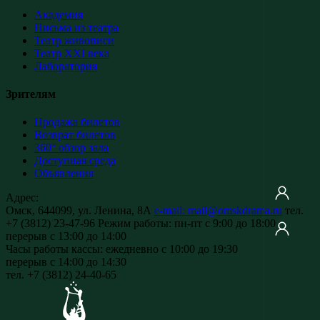
Академия
Письма из театра
Театр живописи
Театр XXI века
Лаборатория
Зрителям
Продажа билетов
Возврат билетов
360° обзор зала
Доступная среда
Объявления
Адрес:
Омск, 644099, ул. Ленина, 8А
e-mail: mail@omskdrama.ru
тел.
+7 (3812) 23-47-96
Режим работы:
пн-пт с 9:00 до 18:00
перерыв с 13:00 до 14:00
Часы работы кассы:
ежедневно с 10:00 до 19:30
перерыв с 14:00 до 14:30
тел. +7 (3812) 24-40-65